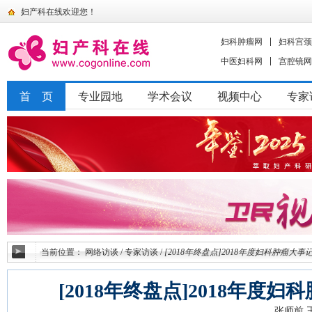
妇产科在线欢迎您！
妇科肿瘤网
妇科宫颈
中医妇科网
宫腔镜网
首 页
专业园地
学术会议
视频中心
专家
当前位置：
网络访谈
/
专家访谈
/
[2018年终盘点]2018年度妇科肿瘤大事
[2018年终盘点]2018年度
张师前 