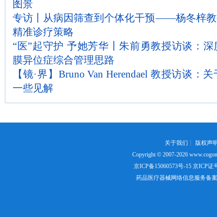
图景
专访丨从病因筛查到个体化干预——杨冬梓教
精准诊疗策略
“医”起守护 予她芳华丨朱前勇教授访谈：
膜异位症综合管理思路
【镜·界】Bruno Van Herendael 教授
一些见解
关于我们
┊
版权声
Copyright © 2007-2026
www.cogon
京ICP备15060573号-15
京ICP证号：
药品医疗器械网络信息服务备案证书号