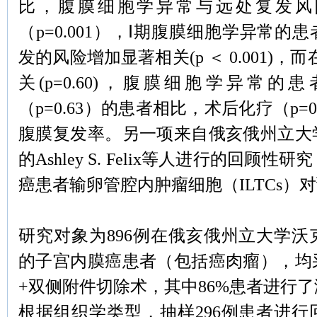
比，腹膜细胞学异常与远处复发风
（p=0.001），Ⅰ期腹膜细胞学异常的
发的风险增加显著相关(p ＜ 0.001)，
关(p=0.60)，腹膜细胞学异常
（p=0.63）的患者相比，术后化疗（p=0
腹膜复发率。另一项来自俄亥俄州立大
的Ashley S. Felix等人进行的回顾
癌患者输卵管腔内肿瘤细胞（ILTCs）
研究对象为896例在俄亥俄州立大学
的子宫内膜癌患者（包括癌肉瘤），均
+双侧附件切除术，其中86%患者进行
根据组织学类型，抽样296例患者进