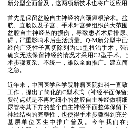
新分型
全面普及，这两项新技术也将广泛应用
首先是保留盆腔自主神经的宫颈癌根治术。盆
胱、直肠以及子宫。手术对宫旁组织的大范围
盆腔自主神经丛的损伤，导致患者术后排尿
碍，严重影响术后生活质量。
Q-M
新分型中已
经的广泛性子宫切除列为
C1
型根治手术，强
确实无法保留神经的情况才采用
C2
型手术。
术步骤复杂、不统一，难以全面推广。建立简
之急。
近年来，中国医学科学院肿瘤医院妇科一直致
工作，提出了简化的
C
型术式（神经平面保留
要特点就是不再对细小的盆腔自主神经做精细
尿管将其下方的整个自主神经平面整体保留下
神经结构的完整性，也使得手术步骤得到充分
基层单位医生中推广普及。今年我们在