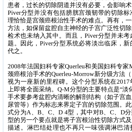
患者，过长的切除阴道并没有必要，会影响术
Piver
分型并没有包括膀胱宫颈韧带的切除标
理恰恰是宫颈癌根治性手术的难点。再有，一
方法，如保留盆腔自主神经的子宫广泛性切除
检术也未纳入其中。而且，
Piver
分型并未考
题。因此，
Piver
分型系统必将淡出临床，新
代之。
2008
年法国妇科专家
Querleu
和美国妇科专家
颈癌根治手术的
Querleu-Morrow
新分级方法（
视为一座新的里程碑。这个分型系统在
2017
上即将全面采纳。
Q-M
分型的主要特点是“淡
手术要参考盆腔内清晰的解剖结构（如子宫血
尿管等）作为标志来界定子宫的切除范围。此
式分为
A
、
B
、
C
、
D 4
型，其中对
B
、
C
、
D
分
型的另一个要点就是将子宫根治性切除方式及
描述。淋巴结处理也不再只一味强调淋巴清