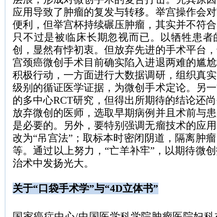
应用导致了肿瘤的复发与转移。举宫操作会对
便利，但举宫杯持续碾压肿瘤，其实并不符合
只不过是被临床长期忽视而已。以牺牲患者
创，显然有悖初衷。但放弃先进的手术平台，
宫颈癌微创手术目前确实陷入进退两难的尴尬
积极行动，一方面进行大数据调研，组织真实
级别的循证医学证据，为微创手术定论。另一
的多中心
RCT
研究，但得出所期待的结论还尚
放弃微创的医师，选取早期病例并且术前与患
是必要的。另外，要特别强调无瘤技术的应用
改为“吊宫法”；取标本时密闭阴道，隔离肿
等。通过以上努力，“亡羊补牢”，以期待微
治术中发扬光大。
关于
“口袋手术学”与“
4D
立体书”
国家癌症中心
/
中国医学科学院肿瘤医院妇科