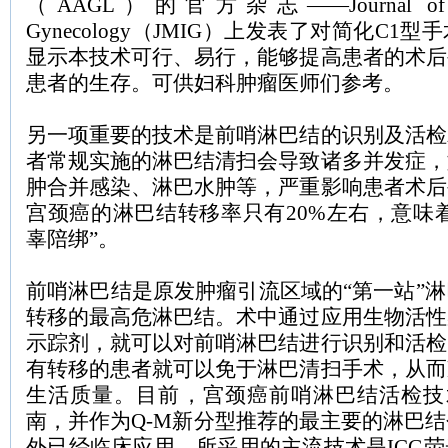
（
AAGL
）的官方杂志——
Journal o
Gynecology
（
JMIG
）上发表了对简化
C1
型手
显示本技术可行、易行，能够提高患者的术后
患者的生存。可供妇科肿瘤医师们参考。
另一项重要的技术是前哨淋巴结的识别及活检
者常规实施的淋巴结清扫会导致诸多并发症，
肿合并感染、淋巴水肿等，严重影响患者术后
宫颈癌的淋巴结转移率只有
20%
左右，意味
辜陪绑”。
前哨淋巴结是原发肿瘤引流区域的
“第一站”
转移的最高危淋巴结。术中通过应用生物活性
示踪剂，就可以对前哨淋巴结进行识别和活检
有转移的患者就可以免于淋巴清扫手术，从而
生活质量。目前，宫颈癌前哨淋巴结活检技
南，并作为
Q-M
新分型推荐的最主要的淋巴结
外已经临床应用，所采用的主流技术是
ICG
荧