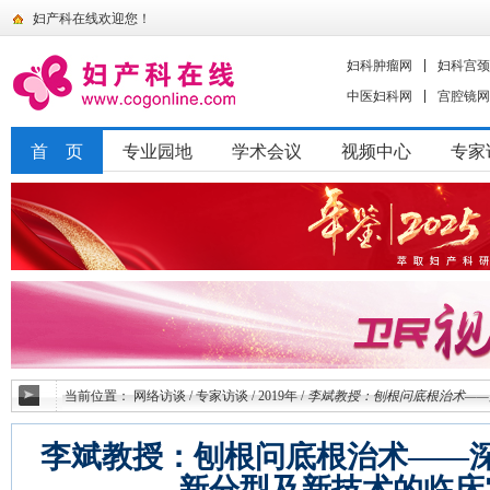
妇产科在线欢迎您！
妇科肿瘤网
妇科宫颈
中医妇科网
宫腔镜网
首 页
专业园地
学术会议
视频中心
专家
当前位置：
网络访谈
/
专家访谈
/
2019年
/
李斌教授：刨根问底根治术—
李斌教授：刨根问底根治术——
新分型及新技术的临床