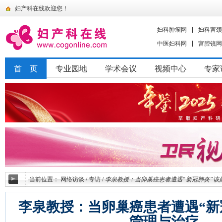
妇产科在线欢迎您！
妇科肿瘤网
妇科宫颈
中医妇科网
宫腔镜网
首 页
专业园地
学术会议
视频中心
专家
当前位置：
网络访谈
/
专访
/
李泉教授：当卵巢癌患者遭遇“新冠肺炎”该
李泉教授：当卵巢癌患者遭遇“新
管理与治疗