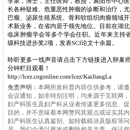
李泉，博士，主任医师，教授，襄阳市中心医
长各种疑难、危重恶性肿瘤的诊断和治疗，尤
巴瘤、泌尿生殖系统、骨和软组织肉瘤领域开
术新业务，在省内居于领先地位。目前在湖北
临床肿瘤学会等多个学会任职。近年来主持省
级科技进步奖2项，发表SCI论文十余篇。
聆听更多一线声音请点击下方链接进入卵巢癌e
分钟栏目观看！
http://lcez.cogonline.com/lcez/KaiJiangLa
免责声明：
本网所发科普内容仅供参考，请遵
会议通知，如非特别注明，均来源于互联网，
妇产科医生及妇产科从业者传递更多信息、促
目的，并不意味着本网赞同其观点或证实其内
妇产科医生认真鉴别。如转载稿涉及版权等问
员，我们会予以更改或删除相关文章，保证您