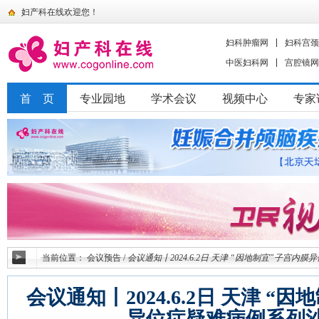
妇产科在线欢迎您！
妇科肿瘤网
妇科宫颈
中医妇科网
宫腔镜网
首 页
专业园地
学术会议
视频中心
专家
当前位置：
会议预告
/
会议通知丨2024.6.2日 天津 “因地制宜”子宫内
会议通知丨2024.6.2日 天津 “
异位症疑难病例系列