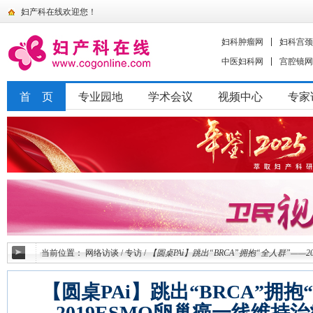
妇产科在线欢迎您！
妇科肿瘤网
妇科宫颈
中医妇科网
宫腔镜网
首 页
专业园地
学术会议
视频中心
专家
当前位置：
网络访谈
/
专访
/
【圆桌PAi】跳出“BRCA”拥抱“全人群”——
【圆桌PAi】跳出“BRCA”拥抱
2019ESMO卵巢癌一线维持