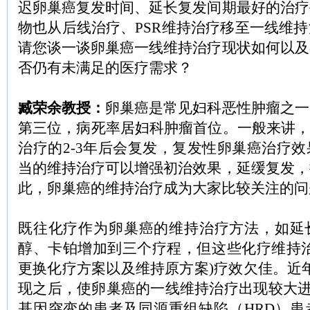
迟卵巢癌复发时间、延长复发间期最好的治疗
物也从后线治疗、PSR维持治疗移至一线维
请您谈一谈卵巢癌一线维持治疗现状如何以及
否仍有未满足的医疗需求？
臧荣余教授：
卵巢癌是常见妇科恶性肿瘤之一
第三位，病死率居妇科肿瘤首位。一般来讲，
治疗的2-3年后会复发，复发性卵巢癌治疗
当的维持治疗可以增强初治效果，延缓复发，
此，卵巢癌的维持治疗成为大家比较关注的问
既往化疗作为卵巢癌的维持治疗方法，如延
醇、卡铂增加到三个疗程，但这些化疗维持治
更换化疗方案以及维持原方案)疗效欠佳。近年
现之后，使卵巢癌的一线维持治疗出现较大进
基因突变的患者及同源重组缺陷（HRD）患