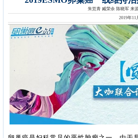
朱笕青 臧荣余 陈晓军
来
2019年1
卵巢癌是妇科常见的恶性肿瘤之一，由于