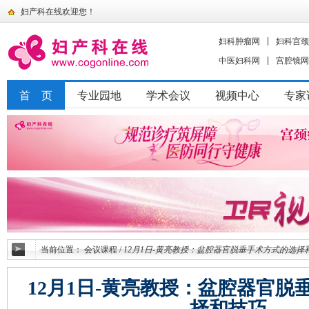
妇产科在线欢迎您！
妇科肿瘤网
妇科宫颈
中医妇科网
宫腔镜网
首 页
专业园地
学术会议
视频中心
专家
当前位置：
会议课程
/
12月1日-黄亮教授：盆腔器官脱垂手术方式的选择
12月1日-黄亮教授：盆腔器官脱
择和技巧