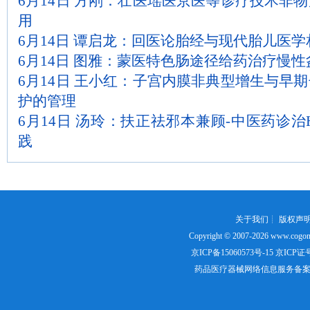
6月14日 方刚：壮医瑶医京医等诊疗技术非
用
6月14日 谭启龙：回医论胎经与现代胎儿医
6月14日 图雅：蒙医特色肠途径给药治疗慢性
6月14日 王小红：子宫内膜非典型增生与早
护的管理
6月14日 汤玲：扶正祛邪本兼顾-中医药诊治
践
关于我们
┊
版权声
Copyright © 2007-2026
www.cogon
京ICP备15060573号-15
京ICP证号：
药品医疗器械网络信息服务备案证书号