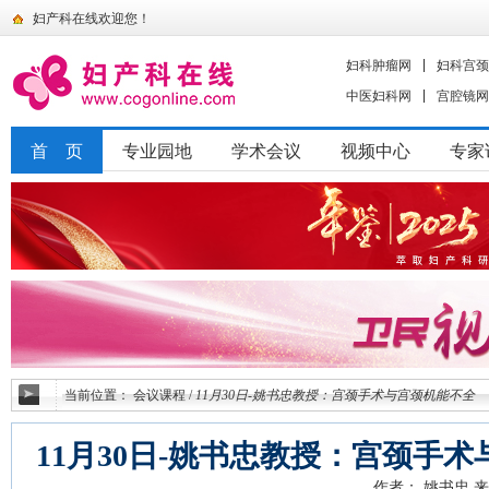
妇产科在线欢迎您！
妇科肿瘤网
妇科宫颈
中医妇科网
宫腔镜网
首 页
专业园地
学术会议
视频中心
专家
当前位置：
会议课程
/
11月30日-姚书忠教授：宫颈手术与宫颈机能不全
11月30日-姚书忠教授：宫颈手
作者： 姚书忠
来