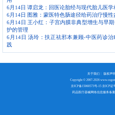
用
6月14日 谭启龙：回医论胎经与现代胎儿医
6月14日 图雅：蒙医特色肠途径给药治疗慢性
6月14日 王小红：子宫内膜非典型增生与早
护的管理
6月14日 汤玲：扶正祛邪本兼顾-中医药诊治
践
关于我们
┊
版权声
Copyright © 2007-2026
www.cogon
京ICP备15060573号-15
京ICP证号：
药品医疗器械网络信息服务备案证书号