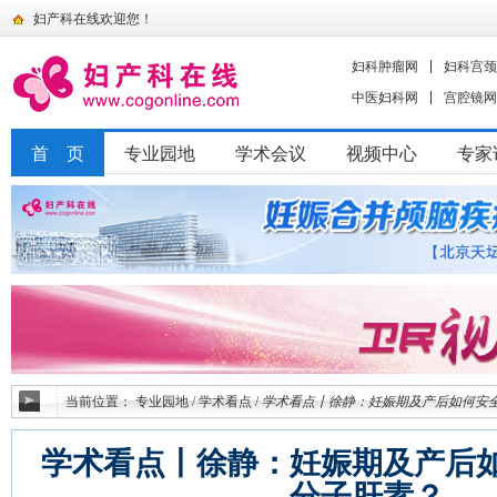
妇产科在线欢迎您！
妇科肿瘤网
妇科宫颈
中医妇科网
宫腔镜网
首 页
专业园地
学术会议
视频中心
专家
当前位置：
专业园地
/
学术看点
/
学术看点丨徐静：妊娠期及产后如何安
学术看点丨徐静：妊娠期及产后
分子肝素？