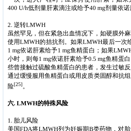
400 U/h低剂量肝素滴注或给予40 mg剂量依
2. 逆转LMWH
虽然罕见，但在紧急出血情况下，如硬膜外麻
使用LMWH的拮抗剂。如果LMWH最后一次
1 mg依诺肝素给予1 mg鱼精蛋白；如果LM
小时，则每1 mg依诺肝素给予0.5 mg鱼精
些曾接触过硫酸鱼精蛋白的患者，发生过敏反
通过缓慢服用鱼精蛋白或用皮质类固醇和抗组
[25]
险
。
六. LMWH的特殊风险
1. 胎儿风险
美国FDA将LMWH列为妊娠期B类药物，对