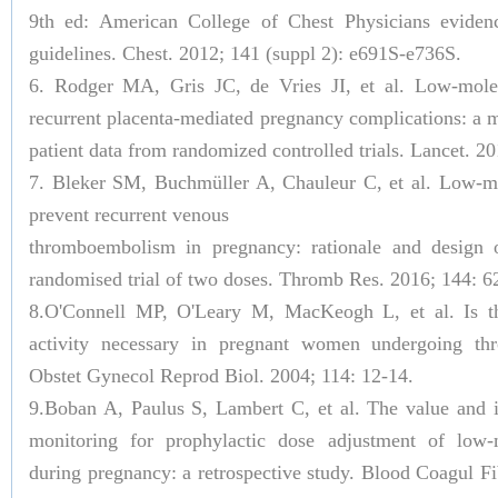
9th ed: American College of Chest Physicians evidence
guidelines. Chest. 2012; 141 (suppl 2): e691S-e736S.
6. Rodger MA, Gris JC, de Vries JI, et al. Low-mole
recurrent placenta-mediated pregnancy complications: a m
patient data from randomized controlled trials. Lancet. 2
7. Bleker SM, Buchmüller A, Chauleur C, et al. Low-mo
prevent recurrent venous
thromboembolism in pregnancy: rationale and design 
randomised trial of two doses. Thromb Res. 2016; 144: 6
8.O'Connell MP, O'Leary M, MacKeogh L, et al. Is th
activity necessary in pregnant women undergoing th
Obstet Gynecol Reprod Biol. 2004; 114: 12-14.
9.Boban A, Paulus S, Lambert C, et al. The value and i
monitoring for prophylactic dose adjustment of low-
during pregnancy: a retrospective study. Blood Coagul Fi