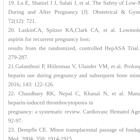
19. Lu E, Shatzel J J, Salati J, et al. The Safety of Lo
During and After Pregnancy [J]. Obstetrical & Gyne
72(12): 721.
20. LaskinCA, Spitzer KA,Clark CA, et al. Lowmole
aspirin for recurrent pregnancy loss:
results from the randomized, controlled HepASA Trial
279-287.
21.Galambosi P, Hiilesmaa V, Ulander VM, et al. Prolo
heparin use during pregnancy and subsequent bone mine
2016; 143: 122-126.
22. Chaudhary RK, Nepal C, Khanal N, et al. Man
heparin-induced thrombocytopenia in
pregnancy: a systematic review. Cardiovasc Hematol Ag
92-97.
23. Dempfle CE. Minor transplacental passage of fonda
Med. 2004; 350: 1914-1915.