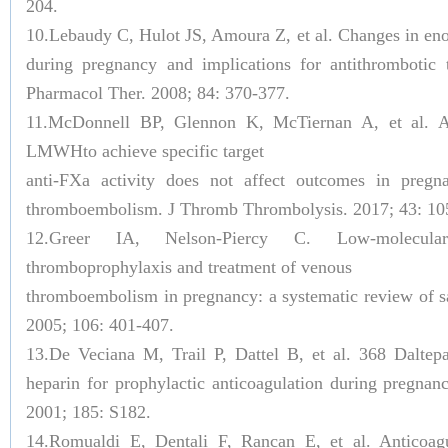
204.
10.Lebaudy C, Hulot JS, Amoura Z, et al. Changes in en
during pregnancy and implications for antithrombotic t
Pharmacol Ther. 2008; 84: 370-377.
11.McDonnell BP, Glennon K, McTiernan A, et al. Ad
LMWHto achieve specific target
anti-FXa activity does not affect outcomes in pregn
thromboembolism. J Thromb Thrombolysis. 2017; 43: 10
12.Greer IA, Nelson-Piercy C. Low-molecular
thromboprophylaxis and treatment of venous
thromboembolism in pregnancy: a systematic review of sa
2005; 106: 401-407.
13.De Veciana M, Trail P, Dattel B, et al. 368 Daltepa
heparin for prophylactic anticoagulation during pregna
2001; 185: S182.
14.Romualdi E, Dentali F, Rancan E, et al. Anticoag