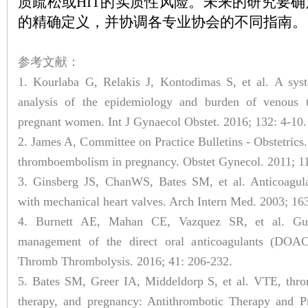
质疏松或HIT的实质性风险。未来的研究要
的精确定义，并协调各专业协会的不同指南。
参考文献：
1. Kourlaba G, Relakis J, Kontodimas S, et al. A sys
analysis of the epidemiology and burden of venous
pregnant women. Int J Gynaecol Obstet. 2016; 132: 4-10.
2. James A, Committee on Practice Bulletins - Obstetrics. 
thromboembolism in pregnancy. Obstet Gynecol. 2011; 1
3. Ginsberg JS, ChanWS, Bates SM, et al. Anticoagul
with mechanical heart valves. Arch Intern Med. 2003; 16
4. Burnett AE, Mahan CE, Vazquez SR, et al. Guid
management of the direct oral anticoagulants (DOA
Thromb Thrombolysis. 2016; 41: 206-232.
5. Bates SM, Greer IA, Middeldorp S, et al. VTE, thro
therapy, and pregnancy: Antithrombotic Therapy and P