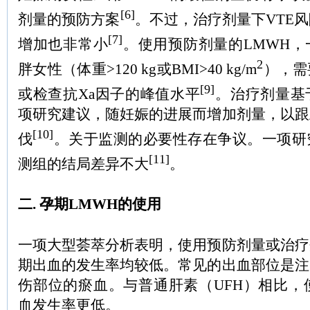
[6]
剂量的预防方案
。不过，治疗剂量下VTE
[7]
增加也非常小
。使用预防剂量的LMWH，
2
胖女性（体重>120 kg或BMI>40 kg/m
），需
[9]
或检查抗Xa因子的峰值水平
。治疗剂量基
项研究建议，随妊娠的进展而增加剂量，以跟
[10]
伐
。关于监测的必要性存在争议。一项研
[11]
测组的结局差异不大
。
二. 孕期LMWH的使用
一项大型荟萃分析表明，使用预防剂量或治疗
期出血的发生率均较低。常见的出血部位是注
伤部位的瘀血。与普通肝素（UFH）相比，
血发生率更低。