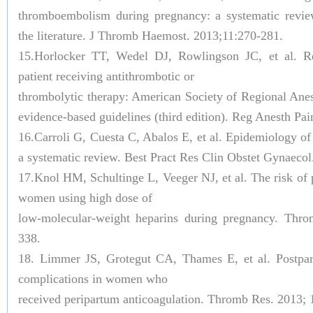
thromboembolism during pregnancy: a systematic revie
the literature. J Thromb Haemost. 2013;11:270-281.
15.Horlocker TT, Wedel DJ, Rowlingson JC, et al. Re
patient receiving antithrombotic or
thrombolytic therapy: American Society of Regional Ane
evidence-based guidelines (third edition). Reg Anesth Pa
16.Carroli G, Cuesta C, Abalos E, et al. Epidemiology o
a systematic review. Best Pract Res Clin Obstet Gynaecol
17.Knol HM, Schultinge L, Veeger NJ, et al. The risk of
women using high dose of
low-molecular-weight heparins during pregnancy. Thr
338.
18. Limmer JS, Grotegut CA, Thames E, et al. Postpa
complications in women who
received peripartum anticoagulation. Thromb Res. 2013; 