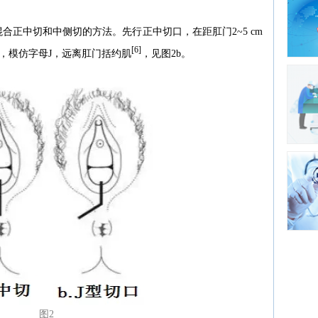
合正中切和中侧切的方法。先行正中切口，在距肛门2~5 cm
[6]
，模仿字母J，远离肛门括约肌
，见图2b。
图2