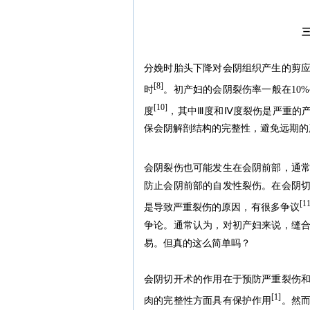
分娩时胎头下降对会阴组织产生的剪
[8]
时
。初产妇的会阴裂伤率一般在10%~
[10]
度
，其中Ⅲ度和Ⅳ度裂伤是严重的产
保会阴解剖结构的完整性，避免远期的
会阴裂伤也可能发生在会阴前部，通
防止会阴前部的自发性裂伤。在会阴
[11
是导致严重裂伤的原因，有很多争议
争论。通常认为，对初产妇来说，缝
易。但真的这么简单吗？
会阴切开术的作用在于预防严重裂伤
[1]
肉的完整性方面具有保护作用
。然