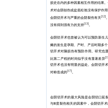
损史在内的多种因素相互作用的结果。
术对会阴创伤或盆底松弛没有保护作用
[12]
会阴切开术与严重的会阴裂伤有关
[13]
没有得到强有力的支持
。
会阴切开术也曾被认为可以预防新生
瘫的发生是孕期、产时、产后时期多个
切开术对脑损伤有预防作用。研究也显示
[1
比第二产程的时间似乎没有显著差异
切开术也没有明显的益处。会阴切开
[17]
对称造成的
。
会阴切开术的最大风险是会阴切口延裂产
与Ⅲ度裂伤相关的因素中，会阴切开术的风险（O