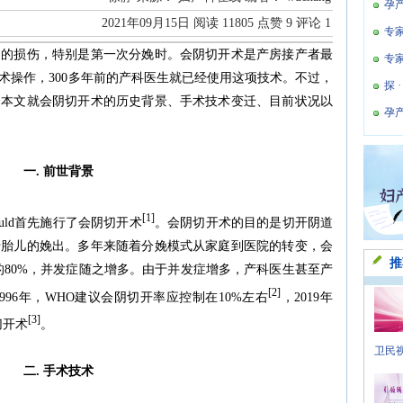
孕
2021年09月15日
阅读
11805
点赞
9
评论
1
专
道的损伤，特别是第一次分娩时。会阴切开术是产房接产者最
专
术操作，300多年前的产科医生就已经使用这项技术。不过，
探 
。本文就会阴切开术的历史背景、手术技术变迁、目前状况以
孕
一. 前世背景
[1]
g Ould首先施行了会阴切开术
。会阴切开术的目的是切开阴道
于胎儿的娩出。多年来随着分娩模式从家庭到医院的转变，会
推
0年的80%，并发症随之增多。由于并发症增多，产科医生甚至产
[2]
96年，WHO建议会阴切开率应控制在10%左右
，2019年
[3]
切开术
。
卫民视
二. 手术技术