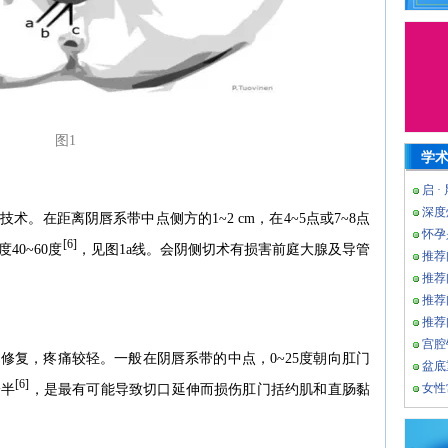
图1
学
启 ·
深度
。在距离阴唇系带中点侧方的1~2 cm，在4~5点或7~8点
怀孕
[6]
0~60度
，见图1a线。会阴侧切术有损害前庭大腺及导管
推荐
推荐
推荐
推荐
宫腔
修复，疼痛较轻。一般在阴唇系带的中点，0~25度朝向肛门
盆底
[6]
女性
一半
，是最有可能导致切口延伸而损伤肛门括约肌和直肠黏