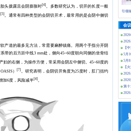
[4]
程胎头拨露且会阴膨胀时
。多数研究认为，切开的长度一般
引领辅
[5]
m
。通常有四种类型的会阴切开术，最常用的是会阴中侧切
会
202
2026
大软产道的最多见方法，常需要麻醉镇痛。用两个手指分开阴
【中
带的后方距中线3 mm处，侧向45~60度朝向同侧的坐骨结
5月10
5月
产妇的右侧，为操作方便，常采用会阴左中侧切。45~60度的
【火热
[7]
ASIS）
。研究表明，会阴切开角度为25度时，肛门括约
2026
[4]
20
增加6度，风险减半
。
第十
2026