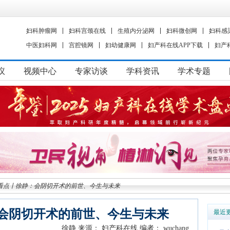
妇科肿瘤网
妇科宫颈在线
生殖内分泌网
妇科微创网
妇科感
中医妇科网
宫腔镜网
妇幼健康网
妇产科在线APP下载
妇产
议
视频中心
专家访谈
学科资讯
学术专题
看点丨徐静：会阴切开术的前世、今生与未来
会阴切开术的前世、今生与未来
最近
徐静
来源： 妇产科在线
编者： wuchang