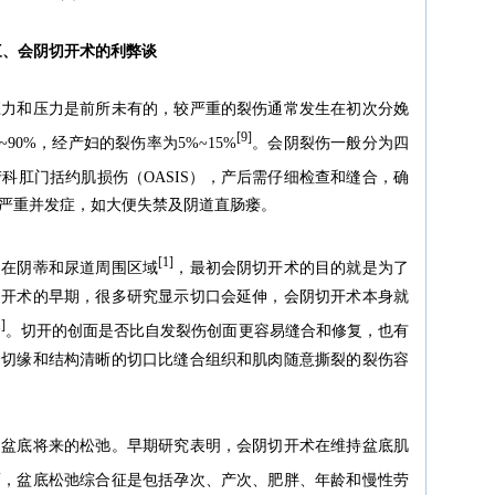
三、会阴切开术的利弊谈
应力和压力是前所未有的，较严重的裂伤通常发生在初次分娩
[9]
90%，经产妇的裂伤率为5%~15%
。会阴裂伤一般分为四
科肛门括约肌损伤（OASIS），产后需仔细检查和缝合，确
严重并发症，如大便失禁及阴道直肠瘘。
[1]
常在阴蒂和尿道周围区域
，最初会阴切开术的目的就是为了
切开术的早期，很多研究显示切口会延伸，会阴切开术本身就
]
。切开的创面是否比自发裂伤创面更容易缝合和修复，也有
合切缘和结构清晰的切口比缝合组织和肌肉随意撕裂的裂伤容
和盆底将来的松弛。早期研究表明，会阴切开术在维持盆底肌
而，盆底松弛综合征是包括孕次、产次、肥胖、年龄和慢性劳