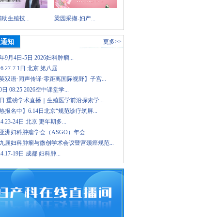
助生殖技...
梁园采撷-妇产...
议通知
更多>>
6年9月4日-5日 2026妇科肿瘤...
.6.27-7.1日 北京 第八届...
英双语·同声传译·零距离国际视野】子宫...
日 08:25 2026空中课堂学...
8日 重磅学术直播｜生殖医学前沿探索学...
报名中】6.14日北京“规范诊疗筑屏...
.4.23-24日 北京 更年期多...
26亚洲妇科肿瘤学会（ASGO）年会
九届妇科肿瘤与微创学术会议暨宫颈癌规范...
.4.17-19日 成都 妇科肿...