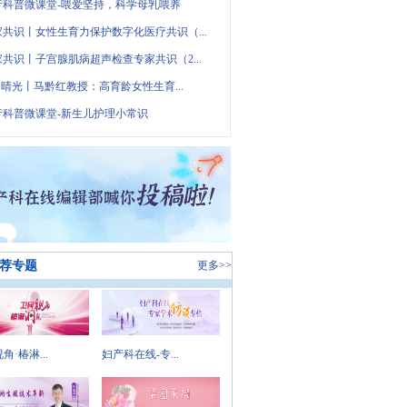
产科普微课堂-喂爱坚持，科学母乳喂养
家共识丨女性生育力保护数字化医疗共识（...
家共识丨子宫腺肌病超声检查专家共识（2...
· 晴光丨马黔红教授：高育龄女性生育...
产科普微课堂-新生儿护理小常识
荐专题
更多>>
角·椿淋...
妇产科在线-专...