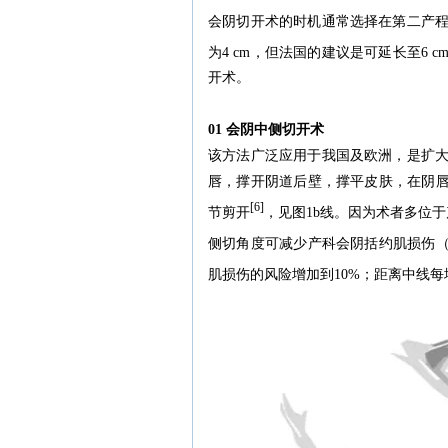
会阴切开术的时机通常选择在第二产
为4 cm，但法国的建议是可延长至6 c
开术。
01 会阴中侧切开术
该方法广泛应用于我国及欧洲，是扩
唇，撑开阴道后壁，撑平皮肤，在阴唇系
[6]
节剪开
，见图1b线。因为术者多位于
侧切角度可减少产科会阴括约肌损伤（O
肌损伤的风险增加到10%；距离中线每