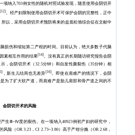
一项纳入703例女性的随机对照试验发现，随意使用会阴切开
[12]
。经产妇限制使用会阴切开术可保护会阴的完整性，正中
。所以，采用会阴切开术预防将来的盆底松弛综合征在文献中
儿脑损伤和缩短第二产程的时间。目前认为，绝大多数子代脑
[14]
因素相互作用的结果
。没有真正的长期随访研究报告会阴
，会阴切开术（32.5分钟）和自发性撕裂伤（35分钟）相
5]
[16]
，新生儿结局也无差异
。即使在肩难产的情况下，会阴
术是为了扩大软产道，而肩难产是胎儿肩部和骨产道之间的不
会阴切开术的风险
生Ⅲ~Ⅳ度的裂伤。在一项纳入40923例初产妇的研究中，
R 3.23，CI 2.73~3.80）高于产钳分娩（OR 2.68，