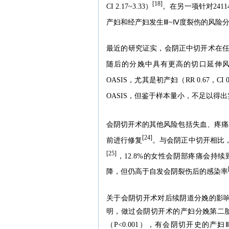
[18]
CI 2.17~3.33）
。在另一项针对24
产妇和经产妇发生Ⅲ~Ⅳ度裂伤的风险分别增
最近的研究证实，会阴正中切开术在
随后的分娩中具有更高的切口延伸
OASIS，尤其是初产妇（RR 0.67，CI 0.
OASIS，但鉴于样本量小，不足以得
会阴切开术的其他风险包括失血、疼痛
[24]
前进行修复
。与会阴正中切开相比
[25]
，12.8%的女性会阴部疼痛会持续
降，但仍高于自发会阴裂伤后的感染率
关于会阴切开术对后续阴道分娩的影响，
明，做过会阴切开术的产妇分娩第二胎时
（P<0.001），有会阴切开史的产