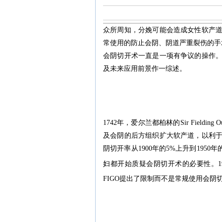
众所周知，分娩可能会造成女性软产
常使用的防止会阴、阴道严重裂伤的手
会阴切开术一直是一项有争议的操作
及未来应用前景作一综述。
1742年，爱尔兰都柏林的Sir Fieldin
及会阴的后方组织扩大软产道，以利
阴切开率从1900年的5%上升到195
妇都开始质疑会阴切开术的必要性。19
FIGO提出了限制而不是常规使用会阴