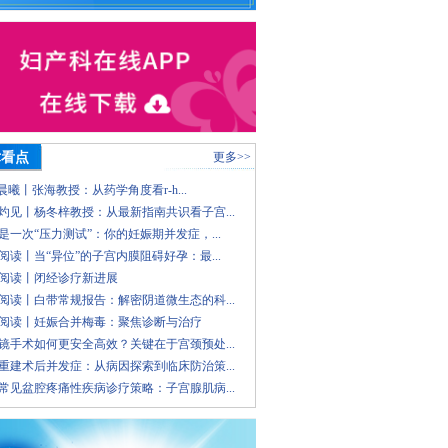
术看点
更多>>
 晨曦丨张海教授：从药学角度看r-h...
灼见丨杨冬梓教授：从最新指南共识看子宫...
是一次“压力测试”：你的妊娠期并发症，...
阅读丨当“异位”的子宫内膜阻碍好孕：最...
阅读丨闭经诊疗新进展
阅读丨白带常规报告：解密阴道微生态的科...
阅读丨妊娠合并梅毒：聚焦诊断与治疗
镜手术如何更安全高效？关键在于宫颈预处...
重建术后并发症：从病因探索到临床防治策...
常见盆腔疼痛性疾病诊疗策略：子宫腺肌病...