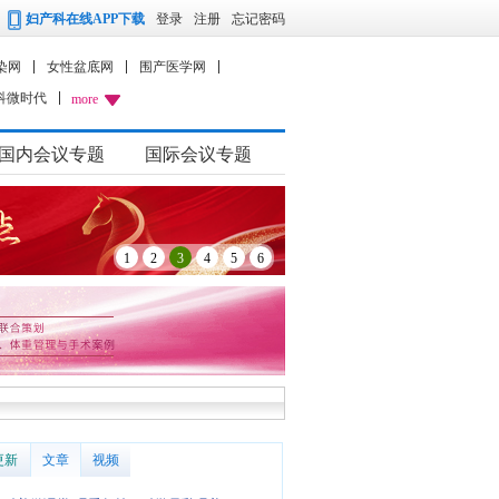
妇产科在线APP下载
登录
注册
忘记密码
染网
女性盆底网
围产医学网
科微时代
more
国内会议专题
国际会议专题
1
2
3
4
5
6
更新
文章
视频