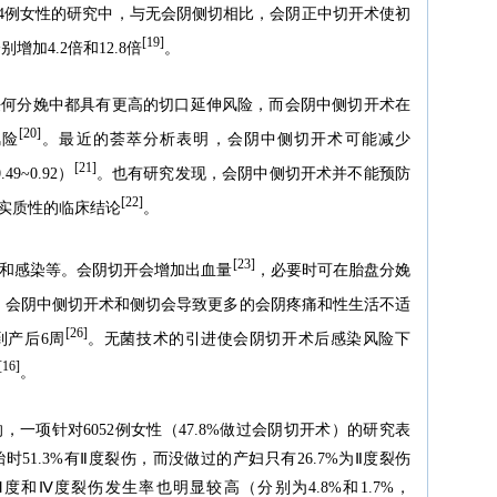
114例女性的研究中，与无会阴侧切相比，会阴正中切开术使初
[19]
加4.2倍和12.8倍
。
任何分娩中都具有更高的切口延伸风险，而会阴中侧切开术在
[20]
风险
。最近的荟萃分析表明，会阴中侧切开术可能减少
[21]
49~0.92）
。也有研究发现，会阴中侧切开术并不能预防
[22]
出实质性的临床结论
。
[23]
和感染等。会阴切开会增加出血量
，必要时可在胎盘分娩
，会阴中侧切开术和侧切会导致更多的会阴疼痛和性生活不适
[26]
到产后6周
。无菌技术的引进使会阴切开术后感染风险下
[16]
。
一项针对6052例女性（47.8%做过会阴切开术）的研究表
51.3%有Ⅱ度裂伤，而没做过的产妇只有26.7%为Ⅱ度裂伤
妇Ⅲ度和Ⅳ度裂伤发生率也明显较高（分别为4.8%和1.7%，