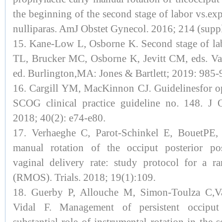
the beginning of the second stage of labor vs.e
nulliparas. AmJ Obstet Gynecol. 2016; 214 (suppl
15. Kane-Low L, Osborne K. Second stage of lab
TL, Brucker MC, Osborne K, Jevitt CM, eds. Va
ed. Burlington,MA: Jones & Bartlett; 2019: 985-
16. Cargill YM, MacKinnon CJ. Guidelinesfor ope
SCOG clinical practice guideline no. 148. J 
2018; 40(2): e74-e80.
17. Verhaeghe C, Parot-Schinkel E, BouetPE, 
manual rotation of the occiput posterior po
vaginal delivery rate: study protocol for a ran
(RMOS). Trials. 2018; 19(1):109.
18. Guerby P, Allouche M, Simon-Toulza C,Va
Vidal F. Management of persistent occiput 