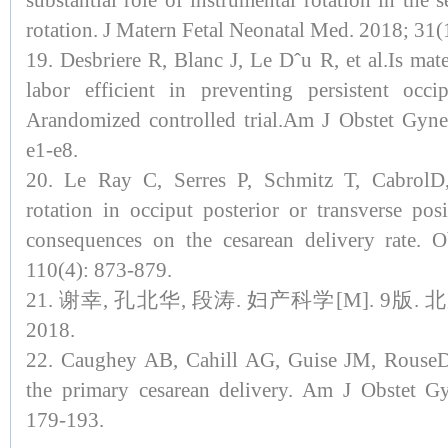
substantial role of instrumental rotation in the 
rotation. J Matern Fetal Neonatal Med. 2018; 31(
19. Desbriere R, Blanc J, Le Dˆu R, et al.Is mat
labor efficient in preventing persistent occip
Arandomized controlled trial.Am J Obstet Gyne
e1-e8.
20. Le Ray C, Serres P, Schmitz T, CabrolD
rotation in occiput posterior or transverse posi
consequences on the cesarean delivery rate. 
110(4): 873-879.
21. 谢幸, 孔北华, 段涛. 妇产科学[M]. 9版
2018.
22. Caughey AB, Cahill AG, Guise JM, RouseDJ
the primary cesarean delivery. Am J Obstet G
179-193.