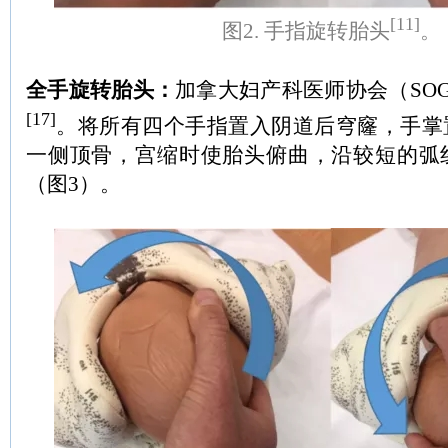
[11]
图2. 手指旋转胎头
。
全手旋转胎头：
加拿大妇产科医师协会（SO
[17]
。将所有四个手指置入阴道后穹窿，手掌
一侧顶骨，宫缩时使胎头俯曲，沿较短的弧
（图3）。