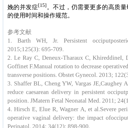
[15]
娩的并发症
。不过，仍需要更多的高质量
的使用时间和操作规范。
参考文献
1. Barth WH, Jr. Persistent occiputposteri
2015;125(3): 695-709.
2. Le Ray C, Deneux-Tharaux C, KhireddineI, 
Goffinet F.Manual rotation to decrease operatived
transverse positions. Obstet Gynecol. 2013; 122(
3. Shaffer BL, Cheng YW, Vargas JE,Caughey A
reduce caesarean delivery in persistent occiputp
position. JMatern Fetal Neonatal Med. 2011; 24(1
4. Hirsch E, Elue R, Wagner A, et al.Severe peri
operative vaginal delivery: the impact ofocciput
Perinatol. 2014; 34(12): 898-900.