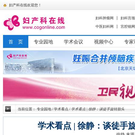
妇产科在线欢迎您！
妇科肿瘤网
妇科宫颈
中医妇科网
宫腔镜网
首 页
专业园地
学术会议
视频中心
专家
当前位置：
专业园地
/
学术看点
/
学术看点 | 徐静：谈徒手旋转胎头
学术看点 | 徐静：谈徒手
徐静
来源