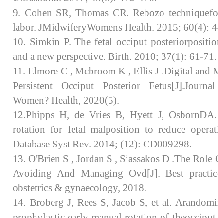
9. Cohen SR, Thomas CR. Rebozo techniquefor 
labor. JMidwiferyWomens Health. 2015; 60(4): 
10. Simkin P. The fetal occiput posteriorposition
and a new perspective. Birth. 2010; 37(1): 61-71.
11. Elmore C , Mcbroom K , Ellis J .Digital and 
Persistent Occiput Posterior Fetus[J].Jour
Women? Health, 2020(5).
12.Phipps H, de Vries B, Hyett J, OsbornDA.
rotation for fetal malposition to reduce operat
Database Syst Rev. 2014; (12): CD009298.
13. O'Brien S , Jordan S , Siassakos D .The Role
Avoiding And Managing Ovd[J]. Best practice
obstetrics & gynaecology, 2018.
14. Broberg J, Rees S, Jacob S, et al. Arandomiz
prophylactic early manual rotation of theocciput 