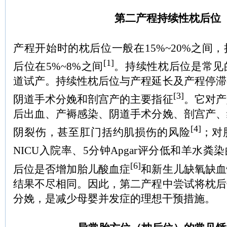
第二产程持续性枕后位
产程开始时的枕后位一般在15%~20%之间
[1]
后位在5%~8%之间
。持续性枕后位是常见
道试产。持续性枕后位与产程延长及产程停滞
[3]
阴道手术分娩和剖宫产的主要指征
。它对产
后出血、产褥感染、阴道手术分娩、剖宫产、
[4]
阴裂伤，甚至肛门括约肌损伤的风险
；对
NICU入院率、5分钟Apgar评分低和羊水粪
[6]
后位是否增加胎儿酸血症
和新生儿缺氧缺血
结果不尽相同。因此，第二产程中尝试将枕后
分娩，是减少母婴并发症的理想干预措施。