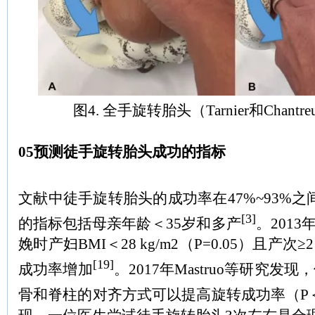
图4. 全手旋转胎头（Tarnier和Chantr
05预测徒手旋转胎头成功的指标
文献中徒手旋转胎头的成功率在47%~93%之
[3]
的指标包括母亲年龄＜35岁和多产
。2013年
娩时产妇BMI＜28 kg/m2（P=0.05）且产次≥
[19]
成功率增加
。2017年Mastruo等研究
骨和脊柱的对齐方式可以提高旋转成功率（P＜0