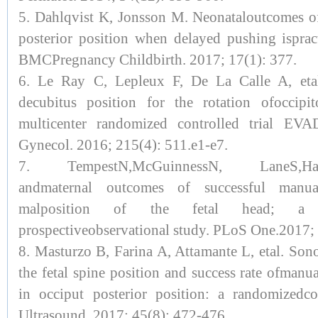
5. Dahlqvist K, Jonsson M. Neonataloutcomes of 
posterior position when delayed pushing ispract
BMCPregnancy Childbirth. 2017; 17(1): 377.
6. Le Ray C, Lepleux F, De La Calle A, etal
decubitus position for the rotation ofoccipito
multicenter randomized controlled trial E
Gynecol. 2016; 215(4): 511.e1-e7.
7. TempestN,McGuinnessN, LaneS,Hapa
andmaternal outcomes of successful manual
malposition of the fetal head; a r
prospectiveobservational study. PLoS One.2017;
8. Masturzo B, Farina A, Attamante L, etal. Son
the fetal spine position and success rate ofmanua
in occiput posterior position: a randomizedcon
Ultrasound. 2017; 45(8): 472-476.