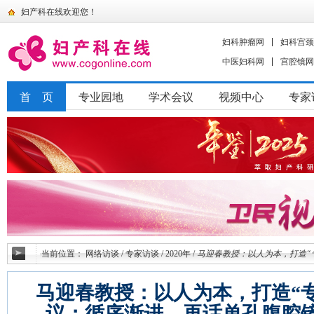
妇产科在线欢迎您！
妇科肿瘤网
妇科宫颈
中医妇科网
宫腔镜网
首 页
专业园地
学术会议
视频中心
专家
当前位置：
网络访谈
/
专家访谈
/
2020年
/
马迎春教授：以人为本，打造“
马迎春教授：以人为本，打造“
议；循序渐进，再话单孔腹腔