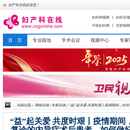
妇产科在线欢迎您！
妇科肿瘤网
妇科宫颈
中医妇科网
宫腔镜网
首 页
专业园地
学术会议
视频中心
专家
当前位置：
网络访谈
/
专家访谈
/
“益”起关爱 共度时艰丨疫情期间，针
“益”起关爱 共度时艰丨疫情期间
复诊的内异症术后患者，如何做