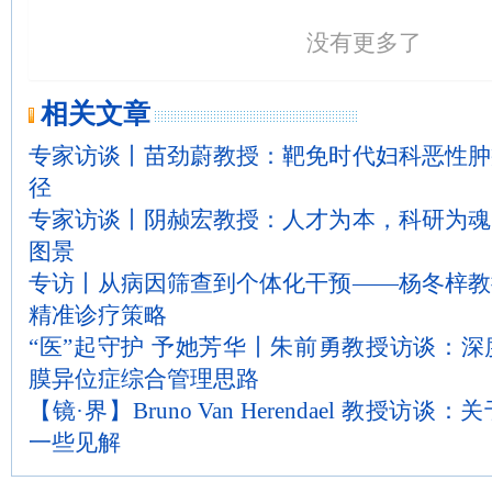
没有更多了
相关文章
专家访谈丨苗劲蔚教授：靶免时代妇科恶性肿
径
专家访谈丨阴赪宏教授：人才为本，科研为魂
图景
专访丨从病因筛查到个体化干预——杨冬梓教
精准诊疗策略
“医”起守护 予她芳华丨朱前勇教授访谈：
膜异位症综合管理思路
【镜·界】Bruno Van Herendael 教授
一些见解