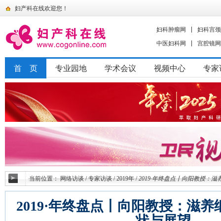
妇产科在线欢迎您！
妇科肿瘤网
妇科宫颈
中医妇科网
宫腔镜网
首 页
专业园地
学术会议
视频中心
专家
当前位置：
网络访谈
/
专家访谈
/
2019年
/
2019·年终盘点丨向阳教授：
2019·年终盘点丨向阳教授：滋
状与展望