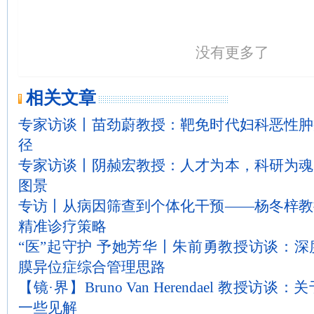
没有更多了
相关文章
专家访谈丨苗劲蔚教授：靶免时代妇科恶性肿
径
专家访谈丨阴赪宏教授：人才为本，科研为魂
图景
专访丨从病因筛查到个体化干预——杨冬梓教
精准诊疗策略
“医”起守护 予她芳华丨朱前勇教授访谈：
膜异位症综合管理思路
【镜·界】Bruno Van Herendael 教授
一些见解