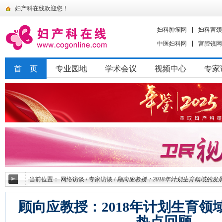
妇产科在线欢迎您！
妇科肿瘤网
妇科宫颈
中医妇科网
宫腔镜网
首 页
专业园地
学术会议
视频中心
专家
当前位置：
网络访谈
/
专家访谈
/
顾向应教授：2018年计划生育领域的发
顾向应教授：2018年计划生育领
热点回顾