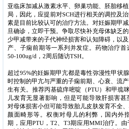
亚临床加减从激素水平、卵巢功能、胚胎移植
局，因此，应提前对SCH进行相关的调控及
素是目前比较认可的治疗方法。对妊娠期甲减
旦确诊，立即干预。争取尽快补充母体缺乏的
少甲减带来的子代神经损害和认知障碍，以及
产、子痫前期等一系列并发症。药物治疗首选
50-100ug/d，2周后随访TSH。
超过95%的妊娠期甲亢都是毒性弥漫性甲状腺肿
时控制的甲亢与严重的子痫前期、心衰、流产
生有关。推荐丙基硫痒嘧啶（PTU）和甲巯咪唑
儿发育无显著影响，但是可能导致肝损害甚至
对母体损害小但可能导致胎儿皮肤发育不全、
颜面畸形等。权衡对母儿的利弊，国内外指
期，应用PTU，T2、T3期应用MMI治疗。