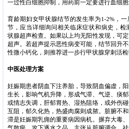
一过性白细胞抑制，用药前一定要进行血细胞
育龄期妇女甲状腺结节的发生率为1-2%，
节，应当详细询问相关临床症状和病史，检测
状腺超声检查。如果以上均无阳性发现，可定
超声。若超声提示恶性病变可能，结节回升不
性微小钙化，则推荐进一步行甲状腺穿刺活检
中医处理方案
妊娠期患者阴血下注养胎，导致阴血偏虚，阳
生长，影响气机升降，形成气滞、气逆、痰郁
或情志失调，肝郁胃热、湿热阻络，或外伤碰
互阻，郁久化热，热盛肉腐则成脓。脏腑不和
滞是妊娠期乳痈的重要病因病机。摒弃大毒、
气散瘀、攻下逐水之品，主张从脏腑调合，祛