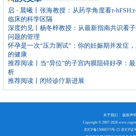
启 · 晨曦丨张海教授：从药学角度看r-hFSH:r-h
临床的科学区隔
深度灼见丨杨冬梓教授：从最新指南共识看子
问题的管理
怀孕是一次“压力测试”：你的妊娠期并发症
的健康
推荐阅读丨当“异位”的子宫内膜阻碍好孕：
析
推荐阅读丨闭经诊疗新进展
关于我们
┊
版权声
Copyright © 2007-2026
www.cogon
京ICP备15060573号-15
京ICP证号：