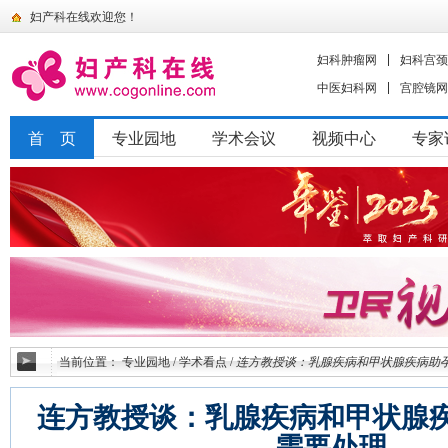
妇产科在线欢迎您！
妇科肿瘤网
妇科宫颈
中医妇科网
宫腔镜网
首 页
专业园地
学术会议
视频中心
专家
当前位置：
专业园地
/
学术看点
/
连方教授谈：乳腺疾病和甲状腺疾病助
连方教授谈：乳腺疾病和甲状腺
需要处理