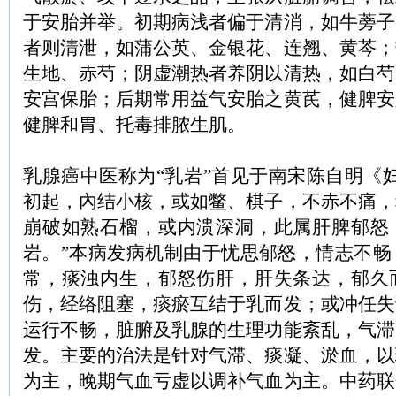
于安胎并举。初期病浅者偏于清消，如牛蒡子
者则清泄，如蒲公英、金银花、连翘、黄芩；
生地、赤芍；阴虚潮热者养阴以清热，如白芍
安宫保胎；后期常用益气安胎之黄芪，健脾安
健脾和胃、托毒排脓生肌。
乳腺癌中医称为“乳岩”首见于南宋陈自明《
初起，內结小核，或如鳖、棋子，不赤不痛，
崩破如熟石榴，或内溃深洞，此属肝脾郁怒
岩。”本病发病机制由于忧思郁怒，情志不畅
常，痰浊内生，郁怒伤肝，肝失条达，郁久
伤，经络阻塞，痰瘀互结于乳而发；或冲任失
运行不畅，脏腑及乳腺的生理功能紊乱，气滞
发。主要的治法是针对气滞、痰凝、淤血，以
为主，晚期气血亏虚以调补气血为主。中药联