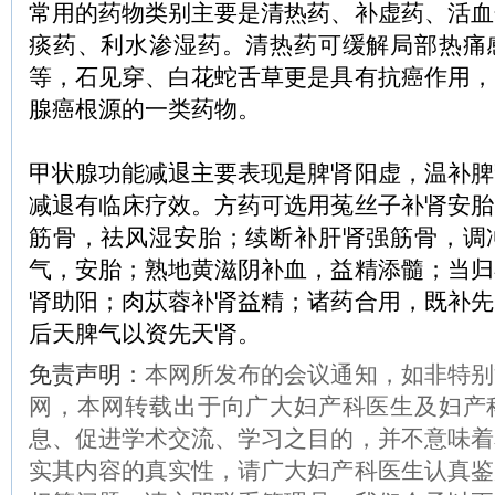
常用的药物类别主要是清热药、补虚药、活血
痰药、利水渗湿药。清热药可缓解局部热痛
等，石见穿、白花蛇舌草更是具有抗癌作用，
腺癌根源的一类药物。
甲状腺功能减退主要表现是脾肾阳虚，温补脾
减退有临床疗效。方药可选用菟丝子补肾安胎
筋骨，祛风湿安胎；续断补肝肾强筋骨，调
气，安胎；熟地黄滋阴补血，益精添髓；当归
肾助阳；肉苁蓉补肾益精；诸药合用，既补先
后天脾气以资先天肾。
免责声明：
本网所发布的会议通知，如非特别
网，本网转载出于向广大妇产科医生及妇产
息、促进学术交流、学习之目的，并不意味着
实其内容的真实性，请广大妇产科医生认真鉴