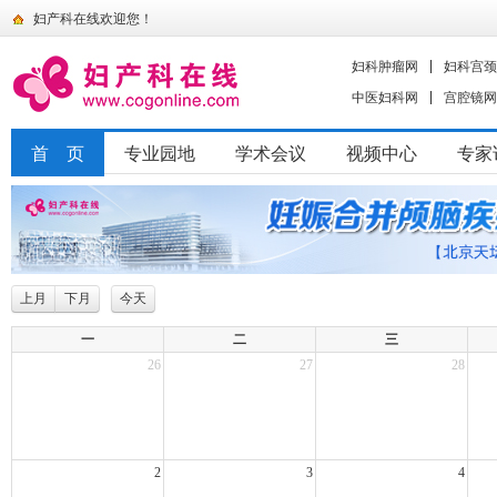
妇产科在线欢迎您！
妇科肿瘤网
妇科宫颈
中医妇科网
宫腔镜网
首 页
专业园地
学术会议
视频中心
专家
上月
下月
今天
一
二
三
26
27
28
2
3
4