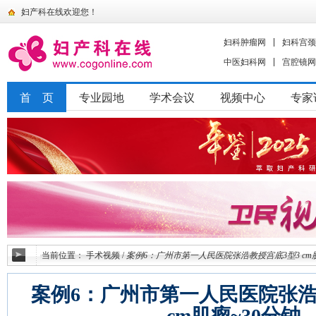
妇产科在线欢迎您！
妇科肿瘤网
妇科宫颈
中医妇科网
宫腔镜网
首 页
专业园地
学术会议
视频中心
专家
当前位置：
手术视频
/
案例6：广州市第一人民医院张浩教授宫底3型3 cm肌
案例6：广州市第一人民医院张浩
cm肌瘤~30分钟