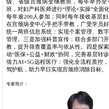
级、省级宫颈病变继教班，每年举办全
班，对妇产科医师进行“理论+实操”全面
每年逾200人参加；同时每年接收基层
在宫颈病变中心手把手带教，广受学员
统一两癌信息系统：实现个案管理、数
管理。三是加强科普宣传：联合多部门
教，提升筛查覆盖率与依从性。四是探
动“医保+公益+财政”协同，完善基层转
借力AI+5G远程医疗：强化全流程质控
驾护航，助力早日实现宫颈癌消除目标。
专家简介：