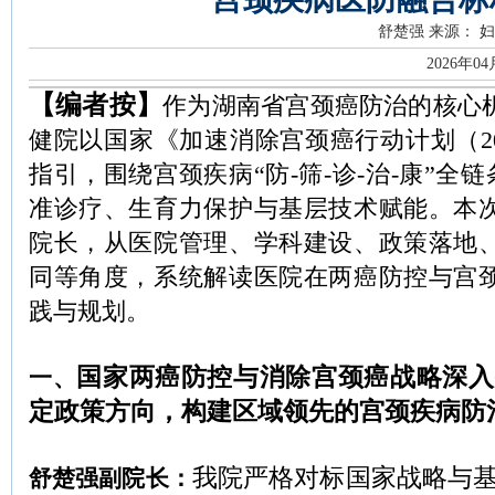
舒楚强
来源： 
2026年0
【编者按】
作为湖南省宫颈癌防治的核心
健院以国家《加速消除宫颈癌行动计划（202
指引，围绕宫颈疾病“防-筛-诊-治-康”全链
准诊疗、生育力保护与基层技术赋能。
本
院长，从医院管理、学科建设、政策落地
同等角度，系统解读医院在两癌防控与宫
践与规划。
国家两癌防控与消除宫颈癌战略深入
一、
定政策方向，构建区域领先的宫颈疾病防
我院严格对标国家战略与
舒楚强副院长：