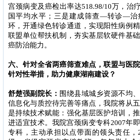
宫颈病变及癌检出率达518.98/10万，治
国平均水平；三是建成筛查—转诊—治
环，开通绿色转诊通道，实现阳性病例
联盟单位帮扶机制，夯实基层软硬件基
癌防治能力。
六、针对全省两癌筛查难点，联盟与医
针对性举措，助力健康湖南建设？
舒楚强副院长：
围绕县域城乡资源不均
信息化与质控待完善等痛点，我院将从
是持续技术赋能：强化基层医护培训，
进适宜技术。我院宫颈病变专科2007年
专科，主动承担以点带面的领头责任，2