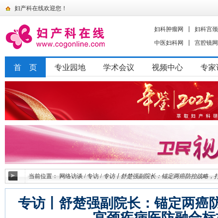
妇产科在线欢迎您！
妇科肿瘤网
妇科宫颈
中医妇科网
宫腔镜网
首 页
专业园地
学术会议
视频中心
专家
当前位置：
网络访谈
/
专访
/
专访丨舒楚强副院长：锚定两癌防控战略，
专访丨舒楚强副院长：锚定两癌
宫颈疾病医防融合标