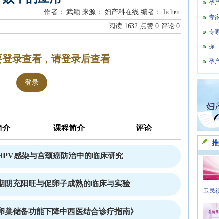
孕
作者： 武颖
来源： 妇产科在线
编者： lichen
专
阅读
1632
点赞
0
评论
0
专
探 
要登录查看，请登录后查看
孕
登录
简介
课程简介
评论
推
HPV感染与宫颈癌防治中的临床研究
期阴充阳旺与促卵子成熟的临床与实验
卫民视
卵巢储备功能下降中西医结合诊疗指南》