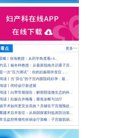
术看点
更多>>
 晨曦丨张海教授：从药学角度看r-h...
灼见丨杨冬梓教授：从最新指南共识看子宫...
是一次“压力测试”：你的妊娠期并发症，...
阅读丨当“异位”的子宫内膜阻碍好孕：最...
阅读丨闭经诊疗新进展
阅读丨白带常规报告：解密阴道微生态的科...
阅读丨妊娠合并梅毒：聚焦诊断与治疗
镜手术如何更安全高效？关键在于宫颈预处...
重建术后并发症：从病因探索到临床防治策...
常见盆腔疼痛性疾病诊疗策略：子宫腺肌病...