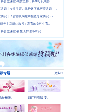
产科普微课堂-喂爱坚持，科学母乳喂养
家共识丨女性生育力保护数字化医疗共识（...
家共识丨子宫腺肌病超声检查专家共识（2...
· 晴光丨马黔红教授：高育龄女性生育...
产科普微课堂-新生儿护理小常识
荐专题
更多>>
角·椿淋...
妇产科在线-专...