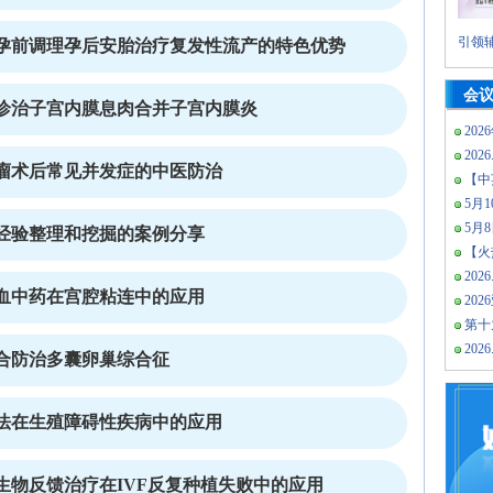
引领辅
孕前调理孕后安胎治疗复发性流产的特色优势
会
诊治子宫内膜息肉合并子宫内膜炎
202
2026
瘤术后常见并发症的中医防治
【中
5月10
5月
经验整理和挖掘的案例分享
【火热
2026
血中药在宫腔粘连中的应用
20
第十
2026
合防治多囊卵巢综合征
法在生殖障碍性疾病中的应用
生物反馈治疗在IVF反复种植失败中的应用