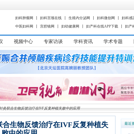
妇科肿瘤网
妇科宫颈在线
生殖内分泌网
妇科微创网
妇科感
中医妇科网
宫腔镜网
妇幼健康网
妇产科在线APP下载
妇产
议
视频中心
专家访谈
学科资讯
学术专题
针灸联合生物反馈治疗在IVF反复种植失败中的应用
合生物反馈治疗在IVF反复种植失
最近
败中的应用