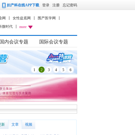
妇产科在线APP下载
登录
注册
忘记密码
染网
女性盆底网
围产医学网
科微时代
more
国内会议专题
国际会议专题
1
2
3
4
5
6
更新
文章
视频