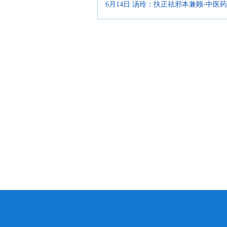
6月14日 汤玲：扶正祛邪本兼顾-中医