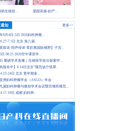
助生殖技...
梁园采撷-妇产...
议通知
更多>>
6年9月4日-5日 2026妇科肿瘤...
.6.27-7.1日 北京 第八届...
英双语·同声传译·零距离国际视野】子宫...
日 08:25 2026空中课堂学...
8日 重磅学术直播｜生殖医学前沿探索学...
报名中】6.14日北京“规范诊疗筑屏...
.4.23-24日 北京 更年期多...
26亚洲妇科肿瘤学会（ASGO）年会
九届妇科肿瘤与微创学术会议暨宫颈癌规范...
.4.17-19日 成都 妇科肿...