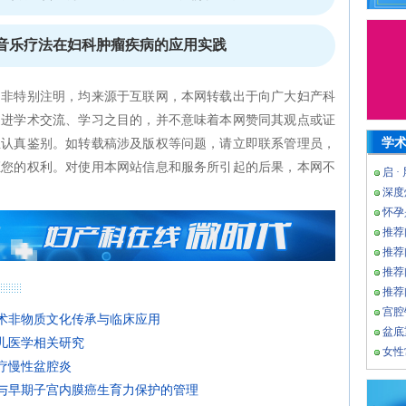
音乐疗法在妇科肿瘤疾病的应用实践
如非特别注明，均来源于互联网，本网转载出于向广大妇产科
促进学术交流、学习之目的，并不意味着本网赞同其观点或证
学
生认真鉴别。如转载稿涉及版权等问题，请立即联系管理员，
证您的权利。对使用本网站信息和服务所引起的后果，本网不
启 ·
深度
怀孕
推荐
推荐
推荐
推荐
宫腔
技术非物质文化传承与临床应用
盆底
胎儿医学相关研究
女性
治疗慢性盆腔炎
生与早期子宫内膜癌生育力保护的管理