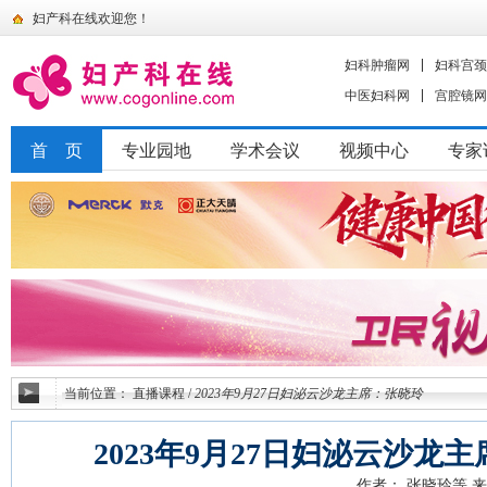
妇产科在线欢迎您！
妇科肿瘤网
妇科宫颈
中医妇科网
宫腔镜网
首 页
专业园地
学术会议
视频中心
专家
当前位置：
直播课程
/
2023年9月27日妇泌云沙龙主席：张晓玲
2023年9月27日妇泌云沙龙
作者： 张晓玲等
来