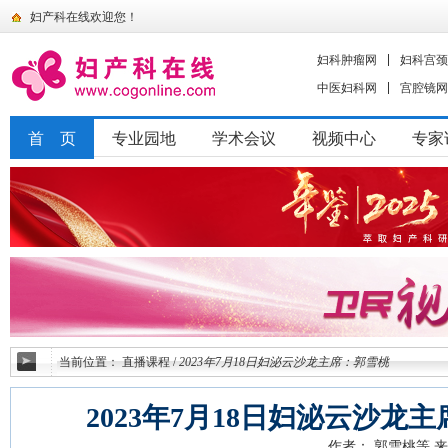
妇产科在线欢迎您！
妇科肿瘤网
妇科宫颈
中医妇科网
宫腔镜网
首 页
专业园地
学术会议
视频中心
专家
当前位置：
直播课程
/
2023年7月18日妇泌云沙龙主席：郭雪桃
2023年7月18日妇泌云沙龙
作者： 郭雪桃等
来