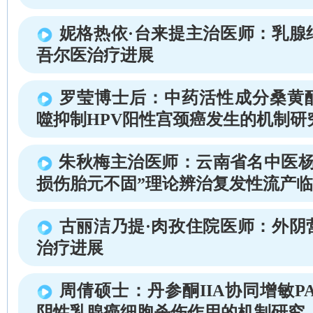
妮格热依·台来提主治医师：乳腺
吾尔医治疗进展
罗莹博士后：中药活性成分桑黄
噬抑制HPV阳性宫颈癌发生的机制研
朱秋梅主治医师：云南省名中医杨
损伤胎元不固”理论辨治复发性流产
古丽洁乃提·肉孜住院医师：外阴
治疗进展
周倩硕士：丹参酮IIA协同增敏P
阴性乳腺癌细胞杀伤作用的机制研究