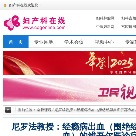
妇产科在线欢迎您！
妇科肿瘤网
妇科宫颈
中医妇科网
宫腔镜网
首 页
专业园地
学术会议
视频中心
专家
当前位置：
会议课程
/
尼罗法教授：经瘾病出血（围绝经期异常子宮出血
尼罗法教授：经瘾病出血（围绝
血）的维吾尔医诊