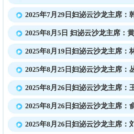
2025年7月29日妇泌云沙龙主席：
2025年8月5日 妇泌云沙龙主席：
2025年8月19日妇泌云沙龙主席：
2025年8月25日妇泌云沙龙主席：
2025年8月26日妇泌云沙龙主席：
2025年8月26日妇泌云沙龙主席：
2025年8月26日妇泌云沙龙主席：