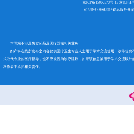
京ICP备15060573号-15
京ICP证号：
药品医疗器械网络信息服务备案证书号
本网站不涉及售卖药品及医疗器械相关业务
妇产科在线所发布之内容仅供医疗卫生专业人士用于学术交流使用，该等信息
式取代专业的医疗指导，也不应被视为诊疗建议，如果该信息被用于学术交流以外
及作者不承担相关责任。