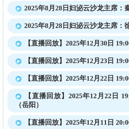
2025年8月28日妇泌云沙龙主席：
2025年8月28日妇泌云沙龙主席：
【直播回放】2025年12月30日 19:
【直播回放】2025年12月23日 19:
【直播回放】2025年12月22日 19:
【直播回放】2025年12月22日 19
（岳阳）
【直播回放】2025年12月11日 20: