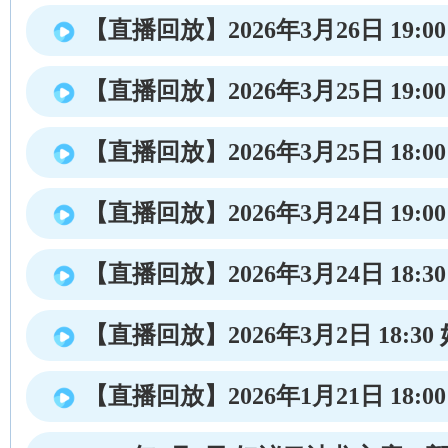
【直播回放】2026年3月26日 19:
【直播回放】2026年3月25日 19:
【直播回放】2026年3月25日 18:
【直播回放】2026年3月24日 19:
【直播回放】2026年3月24日 18:
【直播回放】2026年3月2日 18:3
【直播回放】2026年1月21日 18: