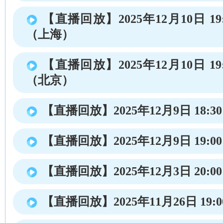
【直播回放】2025年12月10日 19
（上海）
【直播回放】2025年12月10日 19
（北京）
【直播回放】2025年12月9日 18:
【直播回放】2025年12月9日 19:
【直播回放】2025年12月3日 20:
【直播回放】2025年11月26日 19: