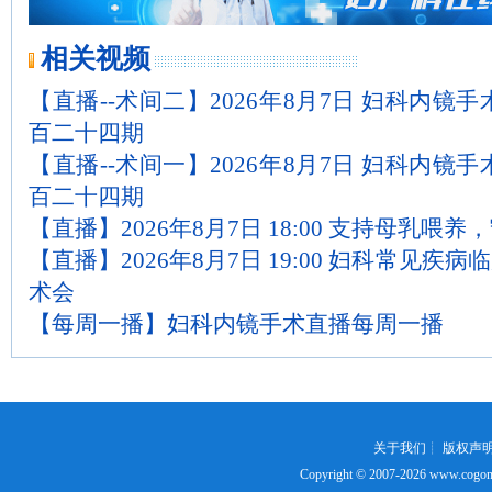
相关视频
【直播--术间二】2026年8月7日 妇科内镜
百二十四期
【直播--术间一】2026年8月7日 妇科内镜
百二十四期
【直播】2026年8月7日 18:00 支持母乳喂
【直播】2026年8月7日 19:00 妇科常见
术会
【每周一播】妇科内镜手术直播每周一播
关于我们
┊
版权声
Copyright © 2007-2026
www.cogon