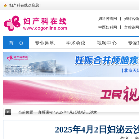
妇产科在线欢迎您！
妇科肿瘤网
妇科宫颈
中医妇科网
宫腔镜网
首 页
专业园地
学术会议
视频中心
专家
当前位置：
直播课程
/
2025年4月2日妇泌云沙龙
2025年4月2日妇泌云
作者：
来