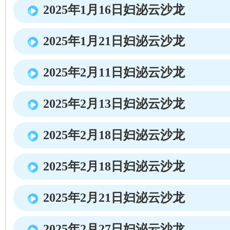
2025年1月16日妇泌云沙龙
2025年1月21日妇泌云沙龙
2025年2月11日妇泌云沙龙
2025年2月13日妇泌云沙龙
2025年2月18日妇泌云沙龙
2025年2月18日妇泌云沙龙
2025年2月21日妇泌云沙龙
2025年2月27日妇泌云沙龙