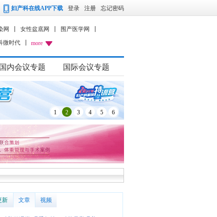
妇产科在线APP下载
登录
注册
忘记密码
染网
女性盆底网
围产医学网
科微时代
more
国内会议专题
国际会议专题
1
2
3
4
5
6
更新
文章
视频