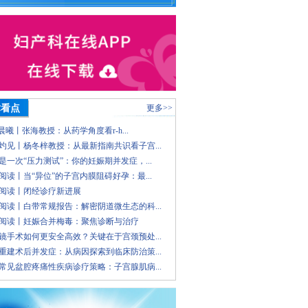
术看点
更多>>
 晨曦丨张海教授：从药学角度看r-h...
灼见丨杨冬梓教授：从最新指南共识看子宫...
是一次“压力测试”：你的妊娠期并发症，...
阅读丨当“异位”的子宫内膜阻碍好孕：最...
阅读丨闭经诊疗新进展
阅读丨白带常规报告：解密阴道微生态的科...
阅读丨妊娠合并梅毒：聚焦诊断与治疗
镜手术如何更安全高效？关键在于宫颈预处...
重建术后并发症：从病因探索到临床防治策...
常见盆腔疼痛性疾病诊疗策略：子宫腺肌病...