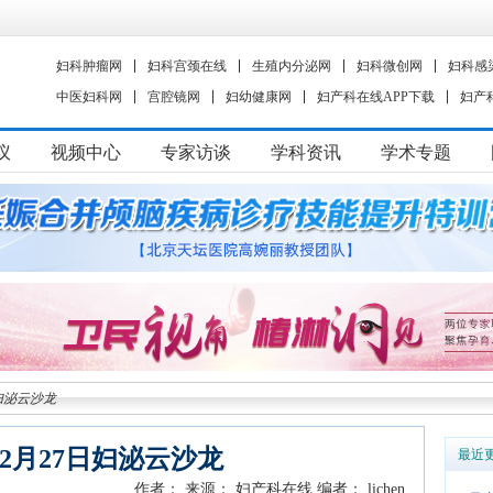
妇科肿瘤网
妇科宫颈在线
生殖内分泌网
妇科微创网
妇科感
中医妇科网
宫腔镜网
妇幼健康网
妇产科在线APP下载
妇产
议
视频中心
专家访谈
学科资讯
学术专题
日妇泌云沙龙
5年2月27日妇泌云沙龙
最近
作者：
来源： 妇产科在线
编者： lichen