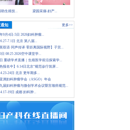
助生殖技...
梁园采撷-妇产...
议通知
更多>>
6年9月4日-5日 2026妇科肿瘤...
.6.27-7.1日 北京 第八届...
英双语·同声传译·零距离国际视野】子宫...
日 08:25 2026空中课堂学...
8日 重磅学术直播｜生殖医学前沿探索学...
报名中】6.14日北京“规范诊疗筑屏...
.4.23-24日 北京 更年期多...
26亚洲妇科肿瘤学会（ASGO）年会
九届妇科肿瘤与微创学术会议暨宫颈癌规范...
.4.17-19日 成都 妇科肿...