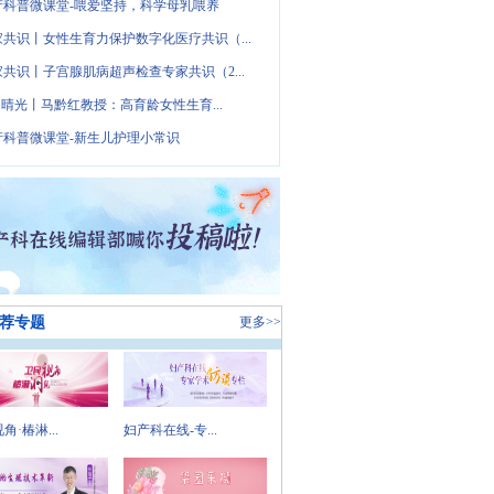
产科普微课堂-喂爱坚持，科学母乳喂养
家共识丨女性生育力保护数字化医疗共识（...
家共识丨子宫腺肌病超声检查专家共识（2...
· 晴光丨马黔红教授：高育龄女性生育...
产科普微课堂-新生儿护理小常识
荐专题
更多>>
角·椿淋...
妇产科在线-专...