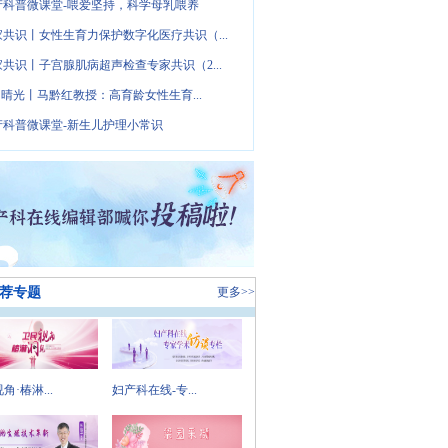
产科普微课堂-喂爱坚持，科学母乳喂养
家共识丨女性生育力保护数字化医疗共识（...
家共识丨子宫腺肌病超声检查专家共识（2...
· 晴光丨马黔红教授：高育龄女性生育...
产科普微课堂-新生儿护理小常识
荐专题
更多>>
角·椿淋...
妇产科在线-专...