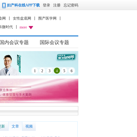
妇产科在线APP下载
登录
注册
忘记密码
染网
女性盆底网
围产医学网
科微时代
more
国内会议专题
国际会议专题
1
2
3
4
5
6
更新
文章
视频