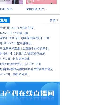
助生殖技...
梁园采撷-妇产...
议通知
更多>>
6年9月4日-5日 2026妇科肿瘤...
.6.27-7.1日 北京 第八届...
英双语·同声传译·零距离国际视野】子宫...
日 08:25 2026空中课堂学...
8日 重磅学术直播｜生殖医学前沿探索学...
报名中】6.14日北京“规范诊疗筑屏...
.4.23-24日 北京 更年期多...
26亚洲妇科肿瘤学会（ASGO）年会
九届妇科肿瘤与微创学术会议暨宫颈癌规范...
.4.17-19日 成都 妇科肿...