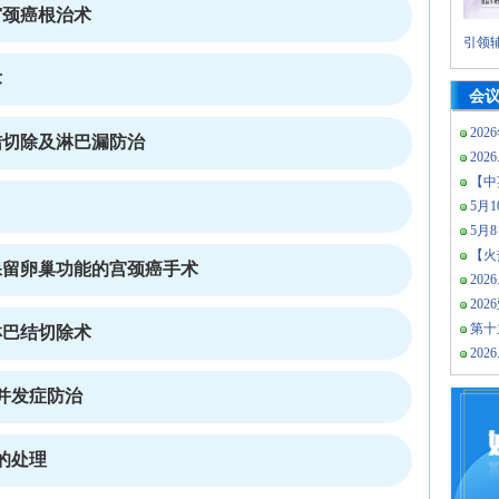
宫颈癌根治术
引领辅
术
会
202
结切除及淋巴漏防治
2026
【中
5月10
5月
【火热
保留卵巢功能的宫颈癌手术
2026
20
第十
淋巴结切除术
2026
并发症防治
的处理