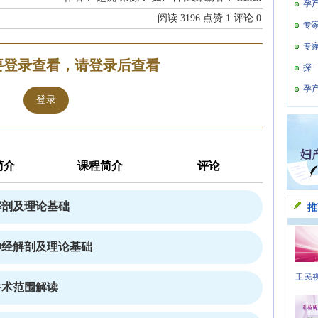
孕
阅读
3196
点赞
1
评论
0
专
专
要登录查看，请登录后查看
探 
孕
登录
简介
课程简介
评论
解剖及理论基础
推
神经解剖及理论基础
卫民视
手术范围解读