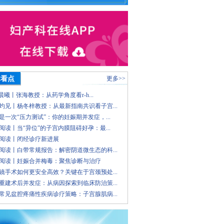
术看点
更多>>
 晨曦丨张海教授：从药学角度看r-h...
灼见丨杨冬梓教授：从最新指南共识看子宫...
是一次“压力测试”：你的妊娠期并发症，...
阅读丨当“异位”的子宫内膜阻碍好孕：最...
阅读丨闭经诊疗新进展
阅读丨白带常规报告：解密阴道微生态的科...
阅读丨妊娠合并梅毒：聚焦诊断与治疗
镜手术如何更安全高效？关键在于宫颈预处...
重建术后并发症：从病因探索到临床防治策...
常见盆腔疼痛性疾病诊疗策略：子宫腺肌病...