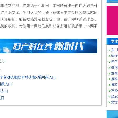
如非特别注明，均来源于互联网，本网转载出于向广大妇产科
促进学术交流、学习之目的，并不意味着本网赞同其观点或证
生认真鉴别。如转载稿涉及版权等问题，请立即联系管理员，
证您的权利。对使用本网站信息和服务所引起的后果，本网不
学
启 ·
深度
怀孕
推荐
口
推荐
疗专项技能提升特训营-系列课入口
推荐
列课入口
推荐
宫腔
课入口
盆底
入口
女性