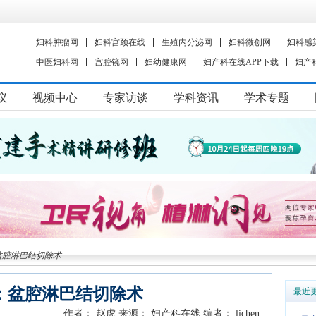
妇科肿瘤网
妇科宫颈在线
生殖内分泌网
妇科微创网
妇科感
中医妇科网
宫腔镜网
妇幼健康网
妇产科在线APP下载
妇产
议
视频中心
专家访谈
学科资讯
学术专题
盆腔淋巴结切除术
：盆腔淋巴结切除术
最近
作者： 赵虎
来源： 妇产科在线
编者： lichen