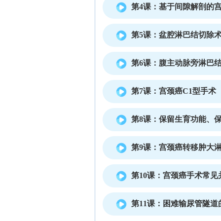
第4课：基于间隙解剖的
第5课：盆腔淋巴结切除
第6课：腹主动脉旁淋巴
第7课：宫颈癌C1型手术
第8课：保留生育功能、
第9课：宫颈癌转移肿大
第10课：宫颈癌手术常见
第11课：困难输尿管隧道