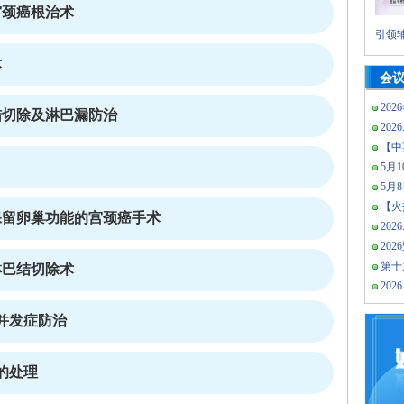
宫颈癌根治术
引领辅
术
会
202
结切除及淋巴漏防治
2026
【中
5月10
5月
【火热
保留卵巢功能的宫颈癌手术
2026
20
第十
淋巴结切除术
2026
并发症防治
的处理