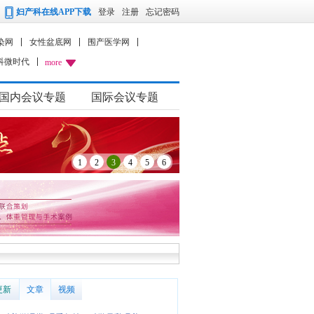
妇产科在线APP下载
登录
注册
忘记密码
染网
女性盆底网
围产医学网
科微时代
more
国内会议专题
国际会议专题
1
2
3
4
5
6
更新
文章
视频