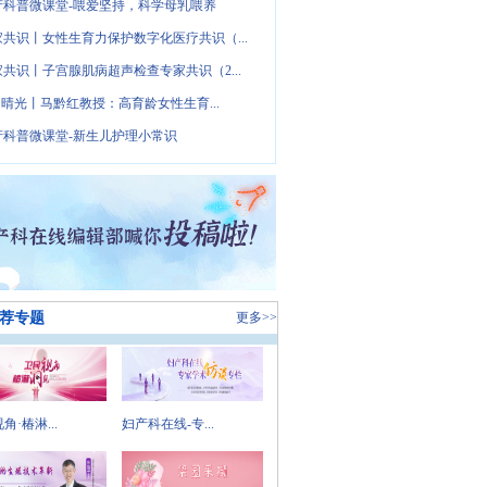
产科普微课堂-喂爱坚持，科学母乳喂养
家共识丨女性生育力保护数字化医疗共识（...
家共识丨子宫腺肌病超声检查专家共识（2...
· 晴光丨马黔红教授：高育龄女性生育...
产科普微课堂-新生儿护理小常识
荐专题
更多>>
角·椿淋...
妇产科在线-专...