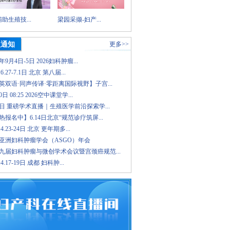
助生殖技...
梁园采撷-妇产...
议通知
更多>>
6年9月4日-5日 2026妇科肿瘤...
.6.27-7.1日 北京 第八届...
英双语·同声传译·零距离国际视野】子宫...
日 08:25 2026空中课堂学...
8日 重磅学术直播｜生殖医学前沿探索学...
报名中】6.14日北京“规范诊疗筑屏...
.4.23-24日 北京 更年期多...
26亚洲妇科肿瘤学会（ASGO）年会
九届妇科肿瘤与微创学术会议暨宫颈癌规范...
.4.17-19日 成都 妇科肿...