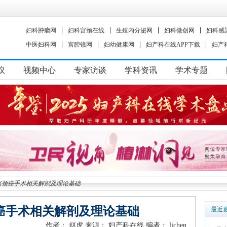
妇科肿瘤网
妇科宫颈在线
生殖内分泌网
妇科微创网
妇科感
中医妇科网
宫腔镜网
妇幼健康网
妇产科在线APP下载
妇产
议
视频中心
专家访谈
学科资讯
学术专题
宫颈癌手术相关解剖及理论基础
癌手术相关解剖及理论基础
最近
作者： 赵虎
来源： 妇产科在线
编者： lichen