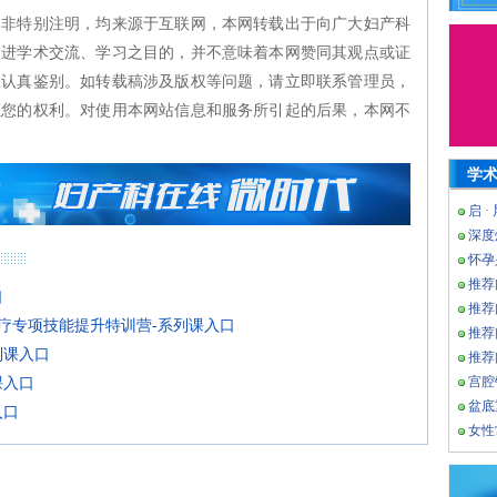
如非特别注明，均来源于互联网，本网转载出于向广大妇产科
促进学术交流、学习之目的，并不意味着本网赞同其观点或证
生认真鉴别。如转载稿涉及版权等问题，请立即联系管理员，
证您的权利。对使用本网站信息和服务所引起的后果，本网不
学
启 ·
深度
怀孕
推荐
口
推荐
疗专项技能提升特训营-系列课入口
推荐
列课入口
推荐
宫腔
课入口
盆底
入口
女性