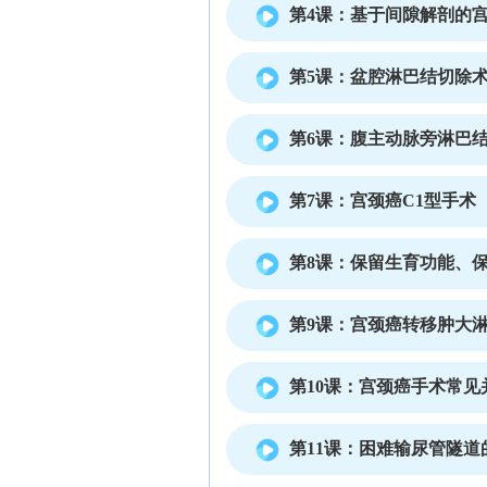
第4课：基于间隙解剖的
第5课：盆腔淋巴结切除
第6课：腹主动脉旁淋巴
第7课：宫颈癌C1型手术
第8课：保留生育功能、
第9课：宫颈癌转移肿大
第10课：宫颈癌手术常见
第11课：困难输尿管隧道