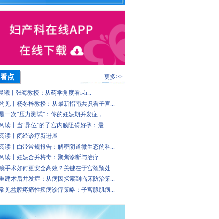
术看点
更多>>
 晨曦丨张海教授：从药学角度看r-h...
灼见丨杨冬梓教授：从最新指南共识看子宫...
是一次“压力测试”：你的妊娠期并发症，...
阅读丨当“异位”的子宫内膜阻碍好孕：最...
阅读丨闭经诊疗新进展
阅读丨白带常规报告：解密阴道微生态的科...
阅读丨妊娠合并梅毒：聚焦诊断与治疗
镜手术如何更安全高效？关键在于宫颈预处...
重建术后并发症：从病因探索到临床防治策...
常见盆腔疼痛性疾病诊疗策略：子宫腺肌病...