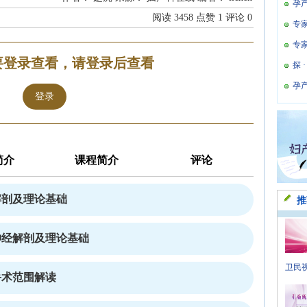
孕
阅读
3458
点赞
1
评论
0
专
专
要登录查看，请登录后查看
探 
孕
登录
简介
课程简介
评论
解剖及理论基础
推
神经解剖及理论基础
卫民视
手术范围解读