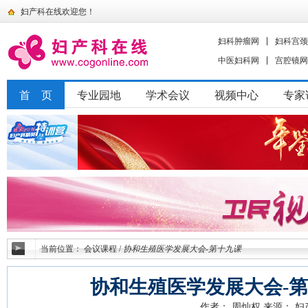
妇产科在线欢迎您！
妇科肿瘤网
妇科宫颈
中医妇科网
宫腔镜网
首 页
专业园地
学术会议
视频中心
专家
当前位置：
会议课程
/
协和生殖医学发展大会-第十九课
协和生殖医学发展大会-
作者： 周灿权
来源： 妇