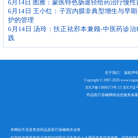
6月14日 图雅：蒙医特色肠途径给药治疗慢性
6月14日 王小红：子宫内膜非典型增生与早
护的管理
6月14日 汤玲：扶正祛邪本兼顾-中医药诊治
践
关于我们
┊
版权声
Copyright © 2007-2026
www.cogon
京ICP备15060573号-15
京ICP证号：
药品医疗器械网络信息服务备案证书号
本网站不涉及售卖药品及医疗器械相关业务
妇产科在线所发布之内容仅供医疗卫生专业人士用于学术交流使用，该等信息