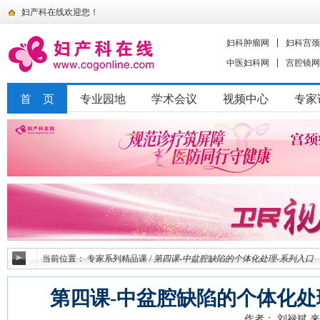
妇产科在线欢迎您！
妇科肿瘤网
妇科宫颈
中医妇科网
宫腔镜网
首 页
专业园地
学术会议
视频中心
专家
当前位置：
专家系列精品课
/
第四课-中盆腔缺陷的个体化处理-系列入口
第四课-中盆腔缺陷的个体化处
作者： 刘禄斌
来