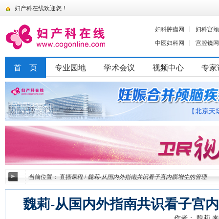
妇产科在线欢迎您！
妇科肿瘤网
妇科宫颈
中医妇科网
宫腔镜网
首 页
专业园地
学术会议
视频中心
专家
当前位置：
直播课程
/
魏莉-从国内外指南共识看子宫内膜增生的管理
魏莉-从国内外指南共识看子宫
作者： 魏莉
来