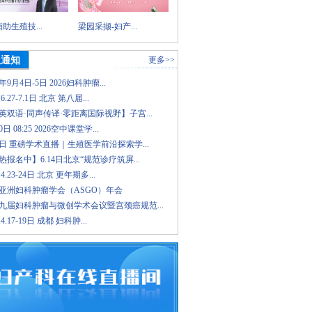
助生殖技...
梁园采撷-妇产...
议通知
更多>>
6年9月4日-5日 2026妇科肿瘤...
.6.27-7.1日 北京 第八届...
英双语·同声传译·零距离国际视野】子宫...
日 08:25 2026空中课堂学...
8日 重磅学术直播｜生殖医学前沿探索学...
报名中】6.14日北京“规范诊疗筑屏...
.4.23-24日 北京 更年期多...
26亚洲妇科肿瘤学会（ASGO）年会
九届妇科肿瘤与微创学术会议暨宫颈癌规范...
.4.17-19日 成都 妇科肿...