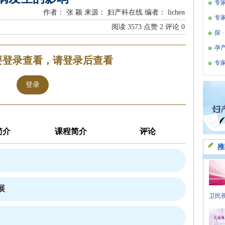
专
作者： 张 颖
来源： 妇产科在线
编者： lichen
专
阅读
3573
点赞
2
评论
0
探 
孕
要登录查看，请登录后查看
专
登录
简介
课程简介
评论
推
展
卫民视