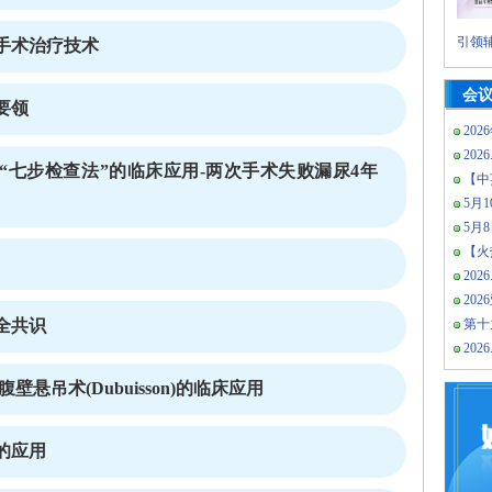
引领辅
手术治疗技术
会
要领
202
2026
易“七步检查法”的临床应用-两次手术失败漏尿4年
【中
5月10
5月
【火热
2026
20
全共识
第十
2026
悬吊术(Dubuisson)的临床应用
的应用