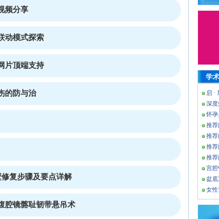
视频分享
联动模式探索
网片顶端支持
学
伤的防与治
启 ·
深度
怀孕
推荐
推荐
推荐
推荐
宫腔
壁修复步骤及要点详解
盆底
女性
腹腔镜髂耻韧带悬吊术