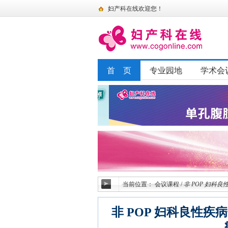
妇产科在线欢迎您！
首 页
专业园地
学术会
当前位置：
会议课程
/
非 POP 妇
非 POP 妇科良性