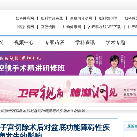
妇科肿瘤网
妇科宫颈在线
生殖内分泌网
妇科微创网
妇科感
中医妇科网
宫腔镜网
妇幼健康网
妇产科在线APP下载
妇产
议
视频中心
专家访谈
学科资讯
学术专题
科良性疾病子宫切除术后对盆底功能障碍性疾病发生的影响
疾病子宫切除术后对盆底功能障碍性疾
最近
病发生的影响