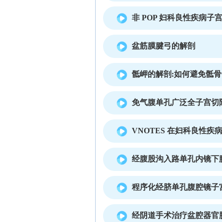
非 POP 妇科良性疾病
盆筋膜腱弓的解剖
骶岬的解剖:如何避免骶
免气腹单孔广泛全子宫切
VNOTES 在妇科良性
经腹股沟入路单孔内镜下
程序化经脐单孔腹腔镜子
经阴道手术治疗盆腔器官