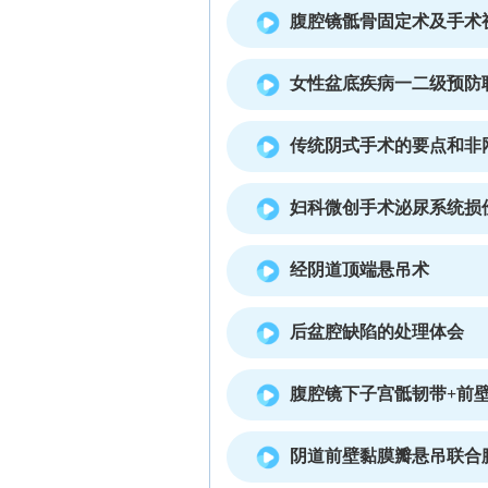
腹腔镜骶骨固定术及手术
女性盆底疾病一二级预防
传统阴式手术的要点和非
妇科微创手术泌尿系统损
经阴道顶端悬吊术
后盆腔缺陷的处理体会
腹腔镜下子宫骶韧带+前
阴道前壁黏膜瓣悬吊联合