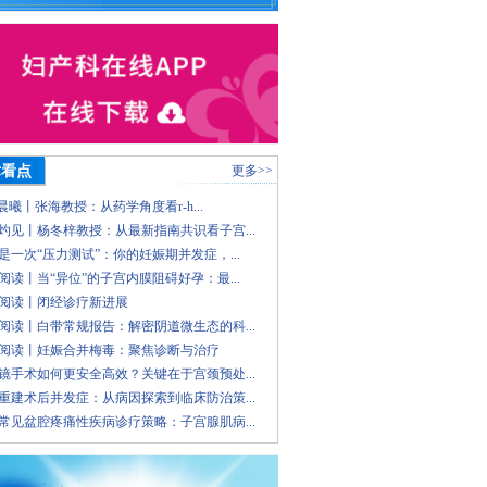
术看点
更多>>
 晨曦丨张海教授：从药学角度看r-h...
灼见丨杨冬梓教授：从最新指南共识看子宫...
是一次“压力测试”：你的妊娠期并发症，...
阅读丨当“异位”的子宫内膜阻碍好孕：最...
阅读丨闭经诊疗新进展
阅读丨白带常规报告：解密阴道微生态的科...
阅读丨妊娠合并梅毒：聚焦诊断与治疗
镜手术如何更安全高效？关键在于宫颈预处...
重建术后并发症：从病因探索到临床防治策...
常见盆腔疼痛性疾病诊疗策略：子宫腺肌病...