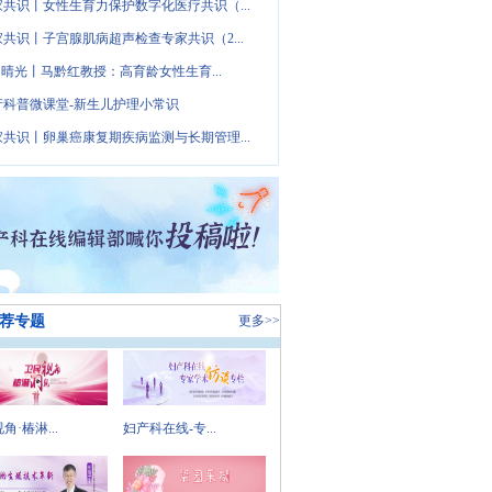
家共识丨女性生育力保护数字化医疗共识（...
家共识丨子宫腺肌病超声检查专家共识（2...
· 晴光丨马黔红教授：高育龄女性生育...
产科普微课堂-新生儿护理小常识
家共识丨卵巢癌康复期疾病监测与长期管理...
荐专题
更多>>
角·椿淋...
妇产科在线-专...