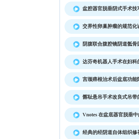
盆腔器官脱垂阴式手术技
交界性卵巢肿瘤的规范化诊
阴腹联合腹腔镜阴道骶骨
达芬奇机器人手术在妇科
宫颈癌根治术后盆底功能
髂耻悬吊手术改良式吊带
Vnotes 在盆底器官脱垂
经典的经阴道自体组织修补