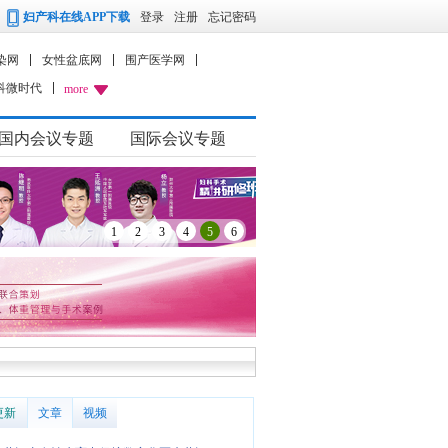
妇产科在线APP下载
登录
注册
忘记密码
染网
女性盆底网
围产医学网
科微时代
more
国内会议专题
国际会议专题
1
2
3
4
5
6
更新
文章
视频