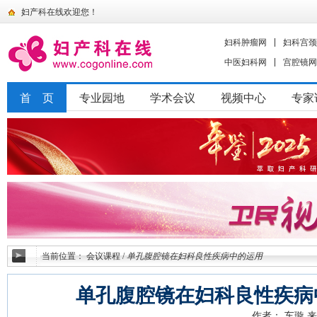
妇产科在线欢迎您！
妇科肿瘤网
妇科宫颈
中医妇科网
宫腔镜网
首 页
专业园地
学术会议
视频中心
专家
当前位置：
会议课程
/
单孔腹腔镜在妇科良性疾病中的运用
单孔腹腔镜在妇科良性疾病
作者： 车璇
来