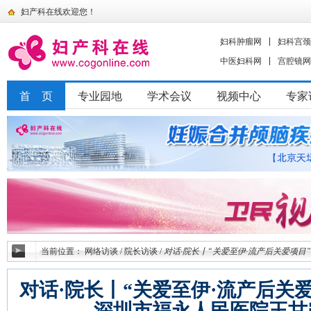
妇产科在线欢迎您！
妇科肿瘤网
妇科宫颈
中医妇科网
宫腔镜网
首 页
专业园地
学术会议
视频中心
专家
当前位置：
网络访谈
/
院长访谈
/
对话·院长丨“关爱至伊·流产后关爱项
对话·院长丨“关爱至伊·流产后关
——深圳市福永人民医院王甘