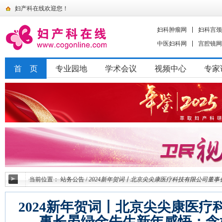
妇产科在线欢迎您！
妇科肿瘤网
妇科宫颈
中医妇科网
宫腔镜网
首 页
专业园地
学术会议
视频中心
专家
当前位置：
站务公告
/
2024新年贺词丨北京尖尖康医疗科技有限公司董事
2024新年贺词丨北京尖尖康医疗
事长晏绿金先生新年感悟：念