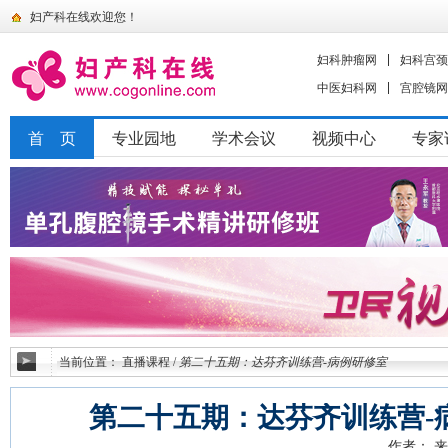
妇产科在线欢迎您！
妇科肿瘤网
妇科宫颈
中医妇科网
宫腔镜网
首 页
专业园地
学术会议
视频中心
专家
当前位置：
直播课程
/
第二十五期：达芬齐训练营-病例研修室
第二十五期：达芬齐训练营-
作者：
来