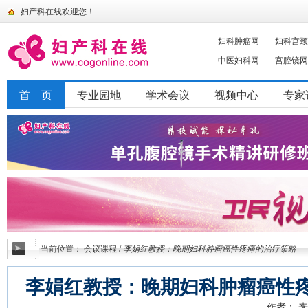
妇产科在线欢迎您！
妇科肿瘤网
妇科宫颈
中医妇科网
宫腔镜网
首 页
专业园地
学术会议
视频中心
专家
当前位置：
会议课程
/
李娟红教授：晚期妇科肿瘤癌性疼痛的治疗策略
李娟红教授：晚期妇科肿瘤癌性
作者：
来