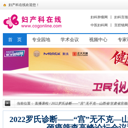
妇产科在线欢迎您！
妇科肿瘤网
妇科宫颈
中医妇科网
宫腔镜网
首 页
专业园地
学术会议
视频中心
专家
当前位置：
直播课程
/
2022罗氏诊断——“宫”无不克—山西省/甘肃省宫
2022罗氏诊断——“宫”无不克—
颈癌筛查高峰论坛会议