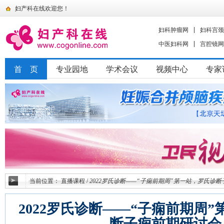
妇产科在线欢迎您！
妇科肿瘤网
妇科宫颈
中医妇科网
宫腔镜网
首 页
专业园地
学术会议
视频中心
专家
当前位置：
直播课程
/
2022罗氏诊断——“子痫前期周”第一站，罗氏诊
2022罗氏诊断——“子痫前期周
断子痫前期研讨会