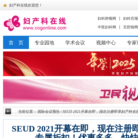
妇产科在线欢迎您！
妇科肿瘤网
妇科宫颈
中医妇科网
宫腔镜网
首 页
专业园地
学术会议
视频中心
专家
当前位置：
国际会议预告
/
SEUD 2021开幕在即，现在注册即享妇产
SEUD 2021开幕在即，现在注
专属折扣！优惠多多，快快