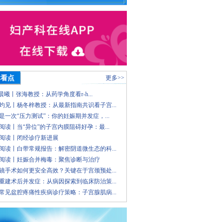
术看点
更多>>
 晨曦丨张海教授：从药学角度看r-h...
灼见丨杨冬梓教授：从最新指南共识看子宫...
是一次“压力测试”：你的妊娠期并发症，...
阅读丨当“异位”的子宫内膜阻碍好孕：最...
阅读丨闭经诊疗新进展
阅读丨白带常规报告：解密阴道微生态的科...
阅读丨妊娠合并梅毒：聚焦诊断与治疗
镜手术如何更安全高效？关键在于宫颈预处...
重建术后并发症：从病因探索到临床防治策...
常见盆腔疼痛性疾病诊疗策略：子宫腺肌病...