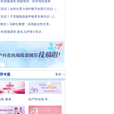
产科普微课堂-喂爱坚持，科学母乳喂养
家共识丨女性生育力保护数字化医疗共识（...
家共识丨子宫腺肌病超声检查专家共识（2...
· 晴光丨马黔红教授：高育龄女性生育...
产科普微课堂-新生儿护理小常识
荐专题
更多>>
角·椿淋...
妇产科在线-专...