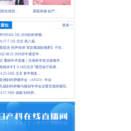
助生殖技...
梁园采撷-妇产...
议通知
更多>>
6年9月4日-5日 2026妇科肿瘤...
.6.27-7.1日 北京 第八届...
英双语·同声传译·零距离国际视野】子宫...
日 08:25 2026空中课堂学...
8日 重磅学术直播｜生殖医学前沿探索学...
报名中】6.14日北京“规范诊疗筑屏...
.4.23-24日 北京 更年期多...
26亚洲妇科肿瘤学会（ASGO）年会
九届妇科肿瘤与微创学术会议暨宫颈癌规范...
.4.17-19日 成都 妇科肿...