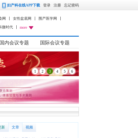
妇产科在线APP下载
登录
注册
忘记密码
染网
女性盆底网
围产医学网
科微时代
more
国内会议专题
国际会议专题
1
2
3
4
5
6
更新
文章
视频