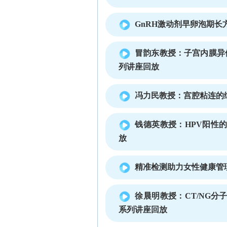
GnRH激动剂早卵泡期
冒韵东教授：子宫内膜异
列讲座回放
冯力民教授：宫腔粘连的
钱德英教授：HPV阳性
放
精准检测助力女性健康管
徐晨明教授：CT/NG
系列讲座回放