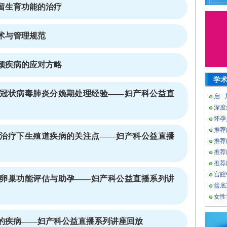
留生育功能的治疗
术与管理规范
颈疾病的应对方略
学
冠状病毒肺炎分娩期处理经验——妇产科公益直
启 ·
深度
怀孕
推荐
治疗下生殖道疾病的关注点——妇产科公益直播
推荐
推荐
推荐
宫腔
卵巢功能评估与助孕——妇产科公益直播系列讲
盆底
女性
的疾病——妇产科公益直播系列讲座回放