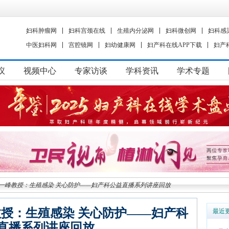
妇科肿瘤网
妇科宫颈在线
生殖内分泌网
妇科微创网
妇科感
中医妇科网
宫腔镜网
妇幼健康网
妇产科在线APP下载
妇产
议
视频中心
专家访谈
学科资讯
学术专题
一峰教授：生殖感染 关心防护——妇产科公益直播系列讲座回放
授：生殖感染 关心防护——妇产科
最近
直播系列讲座回放