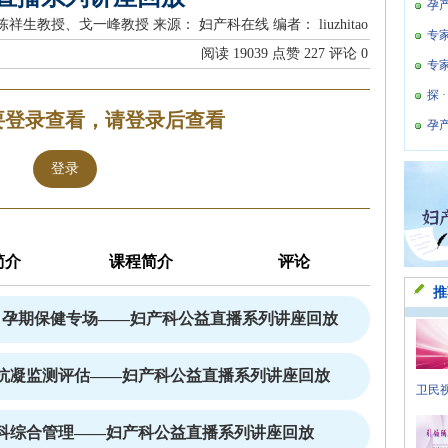
孕
 陈祥生教授、戈一峰教授
来源： 妇产科在线
编者： liuzhitao
专
阅读
19039
点赞
227
评论
0
专
探 
要登录查看，请登录后查看
孕
登录
简介
课程简介
评论
推
— 孕期保健专场——妇产科公益直播系列讲座回放
抗凝监测评估——妇产科公益直播系列讲座回放
卫民视
科综合管理——妇产科公益直播系列讲座回放