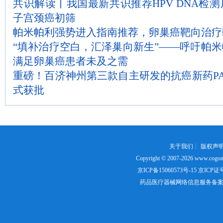
共识解读丨我国最新共识推荐HPV DNA检
子宫颈癌初筛
帕米帕利强势进入指南推荐，卵巢癌靶向治疗
“填补治疗空白，汇泽巢向新生”——呼吁帕
满足卵巢癌患者未及之需
重磅！百济神州第三款自主研发的抗癌新药PA
式获批
关于我们
┊
版权声
Copyright © 2007-2026
www.cogon
京ICP备15060573号-15
京ICP证号：
药品医疗器械网络信息服务备案证书号