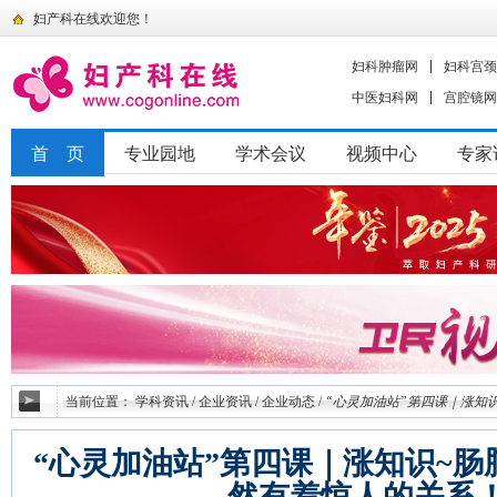
妇产科在线欢迎您！
妇科肿瘤网
妇科宫颈
中医妇科网
宫腔镜网
首 页
专业园地
学术会议
视频中心
专家
当前位置：
学科资讯
/
企业资讯
/
企业动态
/
“心灵加油站”第四课｜涨知
“心灵加油站”第四课｜涨知识~
然有着惊人的关系