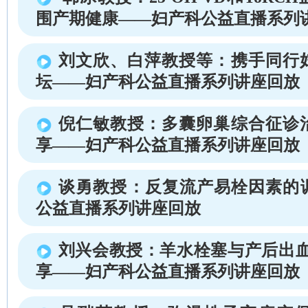
围产期健康——妇产科公益直播系列
刘文欣、白萍教授等：携手同行
坛——妇产科公益直播系列讲座回放
倪仁敏教授：多囊卵巢综合征诊
享——妇产科公益直播系列讲座回放
谈勇教授：反复流产易栓因素的
公益直播系列讲座回放
刘兴会教授：羊水栓塞与产后出血
享——妇产科公益直播系列讲座回放