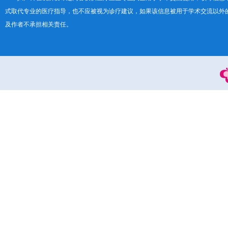
式取代专业的医疗指导，也不应被视为诊疗建议，如果该信息被用于学术交流以外
及作者不承担相关责任。