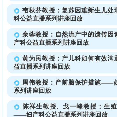
韦秋芬教授：复苏困难新生儿处
科公益直播系列讲座回放
余蓉教授：自然流产中的遗传因
产科公益直播系列讲座回放
黄为民教授：产儿科如何有效沟
益直播系列讲座回放
周伟教授：产前脑保护措施——
系列讲座回放
陈祥生教授、戈一峰教授：生殖
——妇产科公益直播系列讲座回放