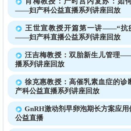
肖梅教授：产时宫内复苏：如
——妇产科公益直播系列讲座回放
王世宣教授开篇第一讲——“抗
——妇产科直播公益系列讲座回放
汪吉梅教授：双胎新生儿管理—
播系列讲座回放
徐克惠教授：高催乳素血症的诊
产科公益直播系列讲座回放
GnRH激动剂早卵泡期长方案应
公益直播