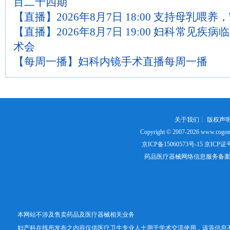
百二十四期
【直播】2026年8月7日 18:00 支持母乳喂
【直播】2026年8月7日 19:00 妇科常见
术会
【每周一播】妇科内镜手术直播每周一播
关于我们
┊
版权声
Copyright © 2007-2026
www.cogon
京ICP备15060573号-15
京ICP证号：
药品医疗器械网络信息服务备案证书号
本网站不涉及售卖药品及医疗器械相关业务
妇产科在线所发布之内容仅供医疗卫生专业人士用于学术交流使用，该等信息