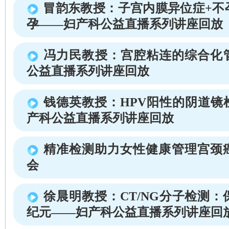
冒韵东教授：子宫内膜异位症+不
孕——妇产科公益直播系列讲座回放
冯力民教授：宫腔粘连的综合化
公益直播系列讲座回放
钱德英教授：HPV阳性的阴道镜
产科公益直播系列讲座回放
精准检测助力女性健康管理宫颈
会
徐晨明教授：CT/NG分子检测
纪元——妇产科公益直播系列讲座回