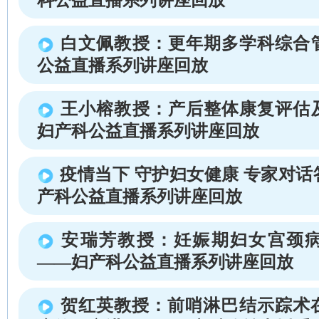
白文佩教授：更年期多学科综合
公益直播系列讲座回放
王小榕教授：产后整体康复评估
妇产科公益直播系列讲座回放
疫情当下 守护妇女健康 专家对
产科公益直播系列讲座回放
安瑞芳教授：妊娠期妇女宫颈
——妇产科公益直播系列讲座回放
贺红英教授：前哨淋巴结示踪术