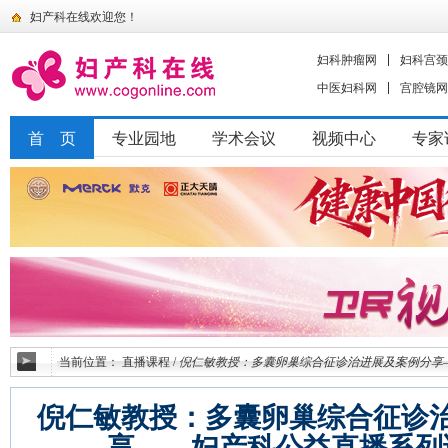
妇产科在线欢迎您！
妇科肿瘤网
妇科宫颈
中医妇科网
宫腔镜网
首 页
专业园地
学术会议
视频中心
专家
当前位置：
直播课程
/
倪仁敏教授：多囊卵巢综合征诊治进展及案例分享
倪仁敏教授：多囊卵巢综合征诊
享——妇产科公益直播系列