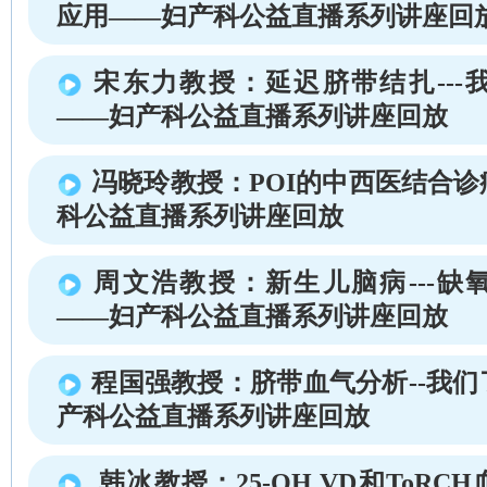
应用——妇产科公益直播系列讲座回
宋东力教授：延迟脐带结扎---
——妇产科公益直播系列讲座回放
冯晓玲教授：POI的中西医结合
科公益直播系列讲座回放
周文浩教授：新生儿脑病---缺
——妇产科公益直播系列讲座回放
程国强教授：脐带血气分析--我
产科公益直播系列讲座回放
韩冰教授：25-OH VD和ToR