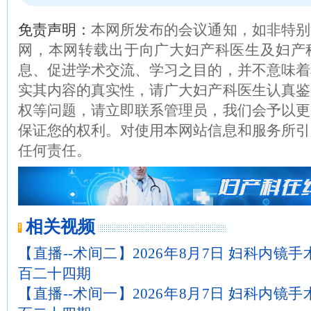
免责声明：
本网所发布的会议通知，如非特别
网，本网转载出于向广大妇产科医生及妇产
息、促进学术交流、学习之目的，并不意味着
实其内容的真实性，请广大妇产科医生认真鉴
权等问题，请立即联系管理员，我们会予以更
保证您的权利。对使用本网站信息和服务所引
任何责任。
相关视频
【直播--术间二】2026年8月7日 妇科内镜
百二十四期
【直播--术间一】2026年8月7日 妇科内镜