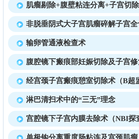
肌瘤剔除+腹壁粘连分离+子宫切除
非脱垂阴式大子宫肌瘤碎解子宫全
输卵管通液检查术
腹腔镜下瘢痕部妊娠切除及子宫修
经宫颈子宫瘢痕憩室切除术（B超
淋巴清扫术中的“三无”理念
宫腔镜下子宫内膜去除术（NBI探
单极钩分离重度肠粘连及宫颈肌瘤