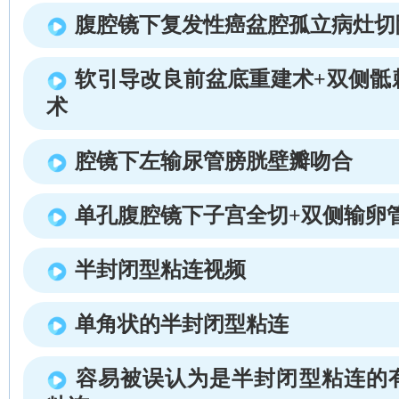
腹腔镜下复发性癌盆腔孤立病灶切
软引导改良前盆底重建术+双侧骶
术
腔镜下左输尿管膀胱壁瓣吻合
单孔腹腔镜下子宫全切+双侧输卵
半封闭型粘连视频
单角状的半封闭型粘连
容易被误认为是半封闭型粘连的