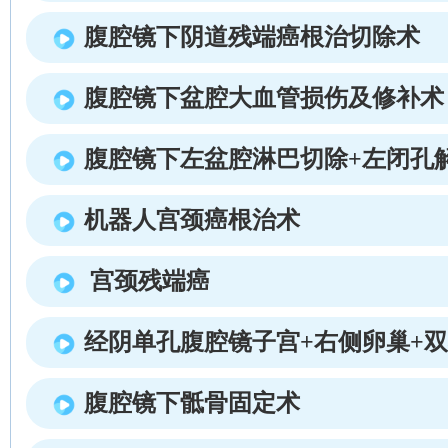
腹腔镜下阴道残端癌根治切除术
腹腔镜下盆腔大血管损伤及修补术
腹腔镜下左盆腔淋巴切除+左闭孔
机器人宫颈癌根治术
宫颈残端癌
经阴单孔腹腔镜子宫+右侧卵巢+
腹腔镜下骶骨固定术