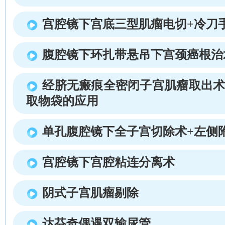
宫腔镜下宫底三型肌瘤电切+冷刀
腹腔镜下环扎带悬吊下宫颈癌根治
经脐无瘢痕全密闭子宫肌瘤取出术
取物袋的应用
单孔腹腔镜下全子宫切除术+左侧
宫腔镜下宫腔粘连分离术
阴式子宫肌瘤剔除
达芬奇偶遇双输尿管