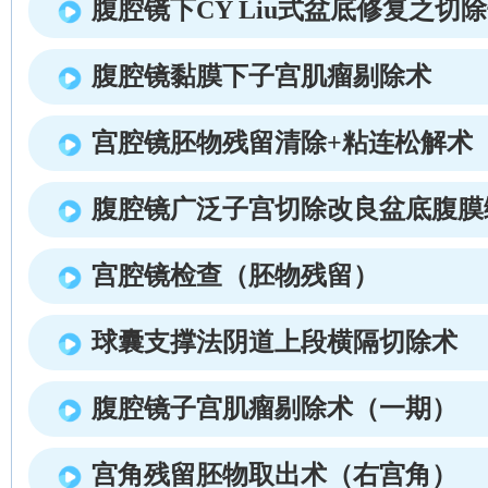
腹腔镜下CY Liu式盆底修复之切
腹腔镜黏膜下子宫肌瘤剔除术
宫腔镜胚物残留清除+粘连松解术
腹腔镜广泛子宫切除改良盆底腹膜
宫腔镜检查（胚物残留）
球囊支撑法阴道上段横隔切除术
腹腔镜子宫肌瘤剔除术（一期）
宫角残留胚物取出术（右宫角）