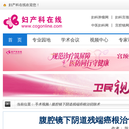
妇产科在线欢迎您！
妇科肿瘤网
妇科宫颈
中医妇科网
宫腔镜网
首 页
专业园地
学术会议
视频中心
专家
当前位置：
手术视频
/
腹腔镜下阴道残端癌根治切除术
腹腔镜下阴道残端癌根治
作者： 