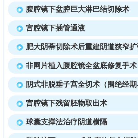
腹腔镜下盆腔巨大淋巴结切除术
宫腔镜下插管通液
肥大阴蒂切除术后重建阴道狭窄扩
非网片植入腹腔镜全盆底修复手术
阴式非脱垂子宫全切术（围绝经期
宫腔镜下残留胚物取出术
球囊支撑法治疗阴道横隔