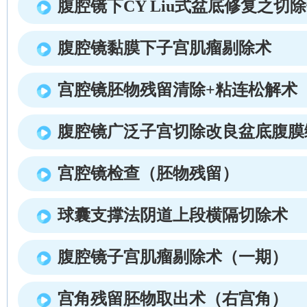
腹腔镜下CY Liu式盆底修复之切
腹腔镜黏膜下子宫肌瘤剔除术
宫腔镜胚物残留清除+粘连松解术
腹腔镜广泛子宫切除改良盆底腹膜
宫腔镜检查（胚物残留）
球囊支撑法阴道上段横隔切除术
腹腔镜子宫肌瘤剔除术（一期）
宫角残留胚物取出术（右宫角）