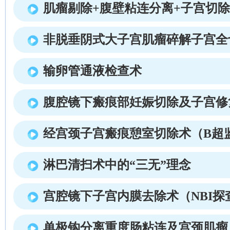
肌瘤剔除+腹壁粘连分离+子宫切除
非脱垂阴式大子宫肌瘤碎解子宫全
输卵管通液检查术
腹腔镜下瘢痕部妊娠切除及子宫修
经宫颈子宫瘢痕憩室切除术（B超
淋巴清扫术中的“三无”理念
宫腔镜下子宫内膜去除术（NBI探
单极钩分离重度肠粘连及宫颈肌瘤