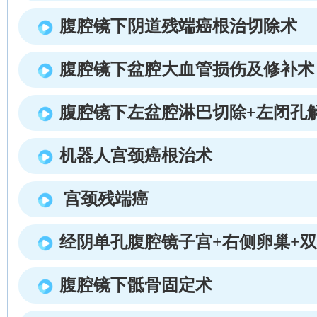
腹腔镜下阴道残端癌根治切除术
腹腔镜下盆腔大血管损伤及修补术
腹腔镜下左盆腔淋巴切除+左闭孔
机器人宫颈癌根治术
宫颈残端癌
经阴单孔腹腔镜子宫+右侧卵巢+
腹腔镜下骶骨固定术