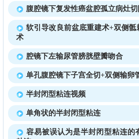
腹腔镜下复发性癌盆腔孤立病灶切
软引导改良前盆底重建术+双侧骶
术
腔镜下左输尿管膀胱壁瓣吻合
单孔腹腔镜下子宫全切+双侧输卵
半封闭型粘连视频
单角状的半封闭型粘连
容易被误认为是半封闭型粘连的