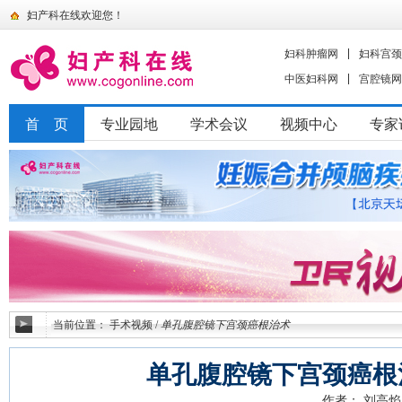
妇产科在线欢迎您！
妇科肿瘤网
妇科宫颈
中医妇科网
宫腔镜网
首 页
专业园地
学术会议
视频中心
专家
当前位置：
手术视频
/
单孔腹腔镜下宫颈癌根治术
单孔腹腔镜下宫颈癌根
作者： 刘高焰