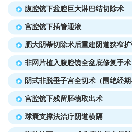
腹腔镜下盆腔巨大淋巴结切除术
宫腔镜下插管通液
肥大阴蒂切除术后重建阴道狭窄扩
非网片植入腹腔镜全盆底修复手术
阴式非脱垂子宫全切术（围绝经期
宫腔镜下残留胚物取出术
球囊支撑法治疗阴道横隔