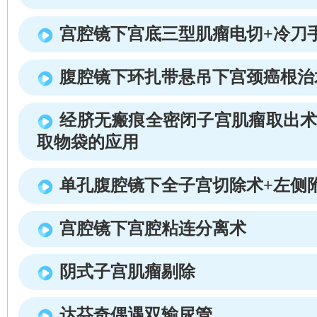
宫腔镜下宫底三型肌瘤电切+冷刀
腹腔镜下环扎带悬吊下宫颈癌根治
经脐无瘢痕全密闭子宫肌瘤取出术
取物袋的应用
单孔腹腔镜下全子宫切除术+左侧
宫腔镜下宫腔粘连分离术
阴式子宫肌瘤剔除
达芬奇偶遇双输尿管