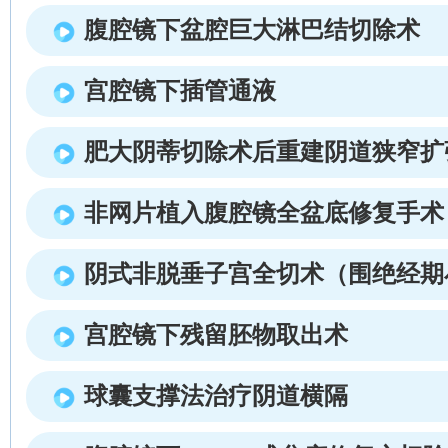
腹腔镜下盆腔巨大淋巴结切除术
宫腔镜下插管通液
肥大阴蒂切除术后重建阴道狭窄扩
非网片植入腹腔镜全盆底修复手术
阴式非脱垂子宫全切术（围绝经期
宫腔镜下残留胚物取出术
球囊支撑法治疗阴道横隔