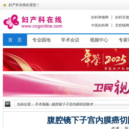
妇产科在线欢迎您！
妇科肿瘤网
妇科宫颈
中医妇科网
宫腔镜网
首 页
专业园地
学术会议
视频中心
专家
当前位置：
手术视频
/
腹腔镜下子宫内膜癌切除术
腹腔镜下子宫内膜癌切
作者： 