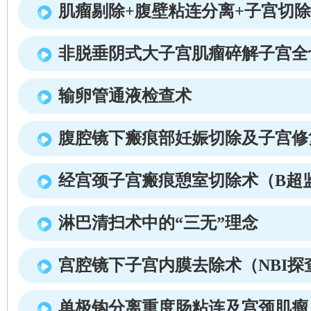
肌瘤剔除+腹壁粘连分离+子宫切除
非脱垂阴式大子宫肌瘤碎解子宫全
输卵管通液检查术
腹腔镜下瘢痕部妊娠切除及子宫修
经宫颈子宫瘢痕憩室切除术（B超
淋巴清扫术中的“三无”理念
宫腔镜下子宫内膜去除术（NBI探
单极钩分离重度肠粘连及宫颈肌瘤