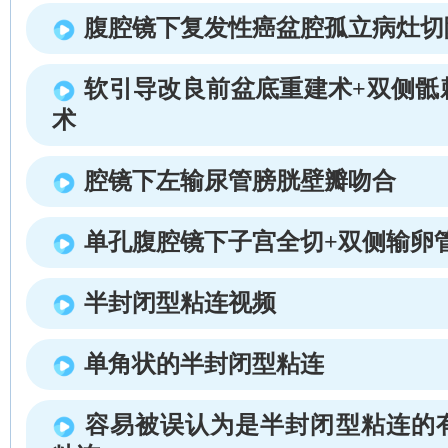
腹腔镜下复发性癌盆腔孤立病灶切
软引导改良前盆底重建术+双侧骶
术
腔镜下左输尿管膀胱壁瓣吻合
单孔腹腔镜下子宫全切+双侧输卵
半封闭型粘连视频
单角状的半封闭型粘连
容易被误认为是半封闭型粘连的