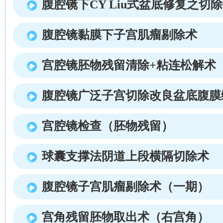
腹腔镜下CY Liu式盆底修复之切
腹腔镜黏膜下子宫肌瘤剔除术
宫腔镜胚物残留清除+粘连松解术
腹腔镜广泛子宫切除改良盆底腹膜
宫腔镜检查（胚物残留）
球囊支撑法阴道上段横隔切除术
腹腔镜子宫肌瘤剔除术（一期）
宫角残留胚物取出术（右宫角）