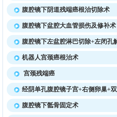
腹腔镜下阴道残端癌根治切除术
腹腔镜下盆腔大血管损伤及修补术
腹腔镜下左盆腔淋巴切除+左闭孔
机器人宫颈癌根治术
宫颈残端癌
经阴单孔腹腔镜子宫+右侧卵巢+
腹腔镜下骶骨固定术