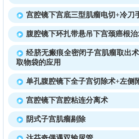
宫腔镜下宫底三型肌瘤电切+冷刀
腹腔镜下环扎带悬吊下宫颈癌根治
经脐无瘢痕全密闭子宫肌瘤取出术
取物袋的应用
单孔腹腔镜下全子宫切除术+左侧
宫腔镜下宫腔粘连分离术
阴式子宫肌瘤剔除
达芬奇偶遇双输尿管