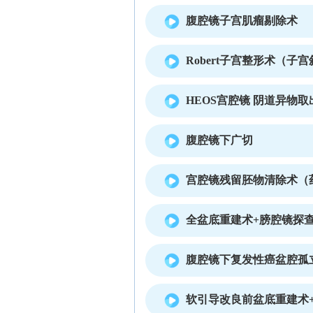
腹腔镜子宫肌瘤剔除术
Robert子宫整形术（子
HEOS宫腔镜 阴道异物取
腹腔镜下广切
宫腔镜残留胚物清除术（
全盆底重建术+膀腔镜探
腹腔镜下复发性癌盆腔孤
软引导改良前盆底重建术