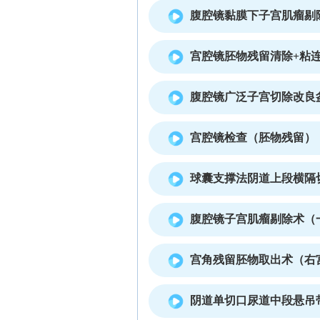
腹腔镜黏膜下子宫肌瘤剔
宫腔镜胚物残留清除+粘
腹腔镜广泛子宫切除改良
宫腔镜检查（胚物残留）
球囊支撑法阴道上段横隔
腹腔镜子宫肌瘤剔除术（
宫角残留胚物取出术（右
阴道单切口尿道中段悬吊