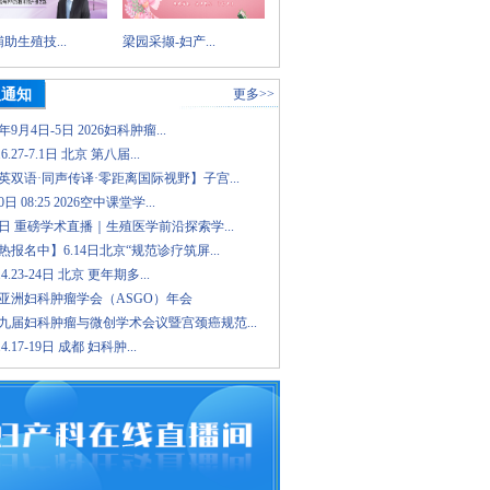
助生殖技...
梁园采撷-妇产...
议通知
更多>>
6年9月4日-5日 2026妇科肿瘤...
.6.27-7.1日 北京 第八届...
英双语·同声传译·零距离国际视野】子宫...
日 08:25 2026空中课堂学...
8日 重磅学术直播｜生殖医学前沿探索学...
报名中】6.14日北京“规范诊疗筑屏...
.4.23-24日 北京 更年期多...
26亚洲妇科肿瘤学会（ASGO）年会
九届妇科肿瘤与微创学术会议暨宫颈癌规范...
.4.17-19日 成都 妇科肿...