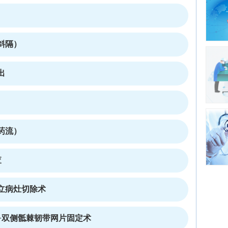
宫斜隔）
出
药流）
查
立病灶切除术
+双侧骶棘韧带网片固定术