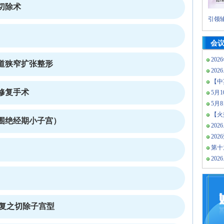
切除术
引领辅
会
202
道狭窄扩张整形
2026
【中
修复手术
5月10
5月
【火热
围绝经期小子宫）
2026
20
第十
2026
修复之切除子宫型