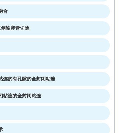
吻合
双侧输卵管切除
粘连的有孔隙的全封闭粘连
闭粘连的全封闭粘连
术