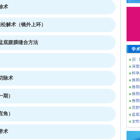
除术
连松解术（镜外上环）
盆底腹膜缝合方法
学
启 ·
深度
怀孕
切除术
推荐
推荐
推荐
一期）
推荐
宫腔
宫角）
盆底
女性
带术