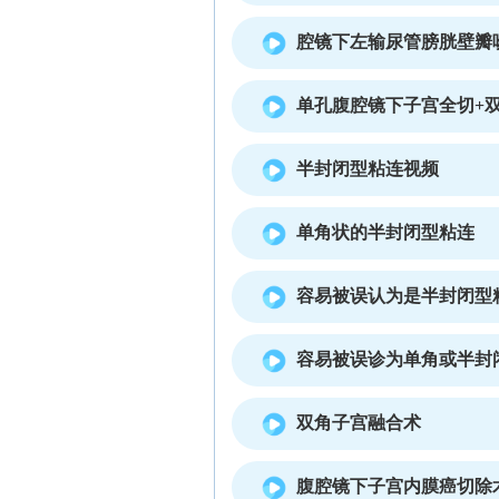
腔镜下左输尿管膀胱壁瓣
单孔腹腔镜下子宫全切+
半封闭型粘连视频
单角状的半封闭型粘连
容易被误认为是半封闭型
容易被误诊为单角或半封
双角子宫融合术
腹腔镜下子宫内膜癌切除