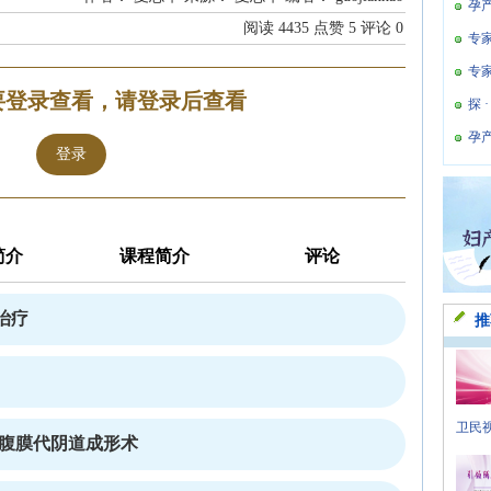
孕
阅读
4435
点赞
5
评论
0
专
专
要登录查看，请登录后查看
探 
孕
登录
简介
课程简介
评论
治疗
推
卫民视
式腹膜代阴道成形术