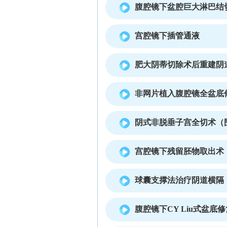
腹腔镜下盆腔巨大淋巴结
宫腔镜下插管通液
肥大阴蒂切除术后重建阴
非网片植入腹腔镜全盆底
阴式非脱垂子宫全切术（
宫腔镜下残留胚物取出术
球囊支撑法治疗阴道横隔
腹腔镜下CY Liu式盆底