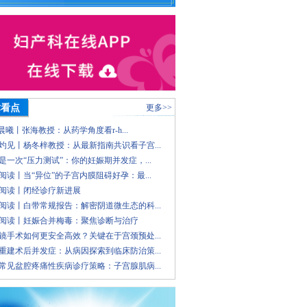
术看点
更多>>
 晨曦丨张海教授：从药学角度看r-h...
灼见丨杨冬梓教授：从最新指南共识看子宫...
是一次“压力测试”：你的妊娠期并发症，...
阅读丨当“异位”的子宫内膜阻碍好孕：最...
阅读丨闭经诊疗新进展
阅读丨白带常规报告：解密阴道微生态的科...
阅读丨妊娠合并梅毒：聚焦诊断与治疗
镜手术如何更安全高效？关键在于宫颈预处...
重建术后并发症：从病因探索到临床防治策...
常见盆腔疼痛性疾病诊疗策略：子宫腺肌病...