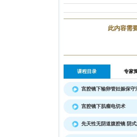
此内容需
课程目录
专家
宫腔镜下输卵管妊娠保守
宫腔镜下肌瘤电切术
先天性无阴道腹腔镜 阴