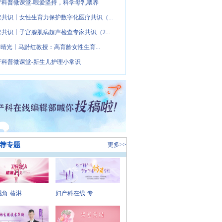
产科普微课堂-喂爱坚持，科学母乳喂养
家共识丨女性生育力保护数字化医疗共识（...
家共识丨子宫腺肌病超声检查专家共识（2...
· 晴光丨马黔红教授：高育龄女性生育...
产科普微课堂-新生儿护理小常识
荐专题
更多>>
角·椿淋...
妇产科在线-专...