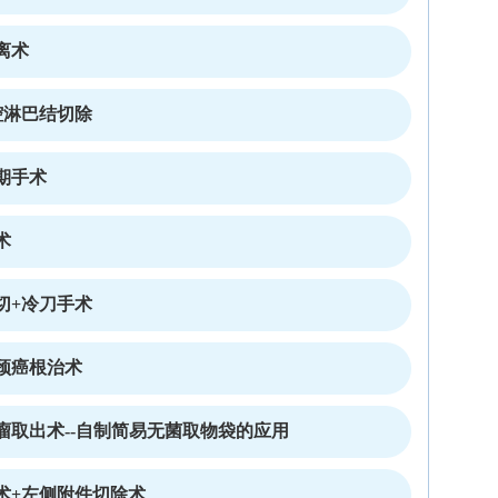
离术
腔淋巴结切除
期手术
术
切+冷刀手术
颈癌根治术
瘤取出术--自制简易无菌取物袋的应用
术+左侧附件切除术