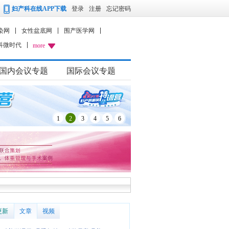
妇产科在线APP下载
登录
注册
忘记密码
染网
女性盆底网
围产医学网
科微时代
more
国内会议专题
国际会议专题
1
2
3
4
5
6
更新
文章
视频