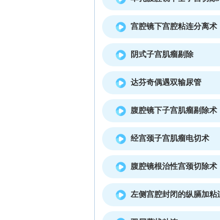
宫腔镜下宫腔粘连分离术
阴式子宫肌瘤剔除
达芬奇偶遇双输尿管
腹腔镜下子宫肌瘤剔除术
经宫颈子宫肌瘤电切术
腹腔镜根治性宫颈切除术
左侧宫腔封闭的纵膈加粘