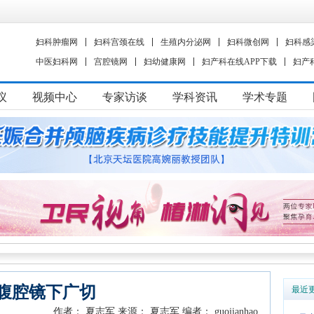
妇科肿瘤网
妇科宫颈在线
生殖内分泌网
妇科微创网
妇科感
中医妇科网
宫腔镜网
妇幼健康网
妇产科在线APP下载
妇产
议
视频中心
专家访谈
学科资讯
学术专题
腹腔镜下广切
最近
作者： 夏志军
来源： 夏志军
编者： guojianhao