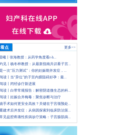
术看点
更多>>
 晨曦丨张海教授：从药学角度看r-h...
灼见丨杨冬梓教授：从最新指南共识看子宫...
是一次“压力测试”：你的妊娠期并发症，...
阅读丨当“异位”的子宫内膜阻碍好孕：最...
阅读丨闭经诊疗新进展
阅读丨白带常规报告：解密阴道微生态的科...
阅读丨妊娠合并梅毒：聚焦诊断与治疗
镜手术如何更安全高效？关键在于宫颈预处...
重建术后并发症：从病因探索到临床防治策...
常见盆腔疼痛性疾病诊疗策略：子宫腺肌病...