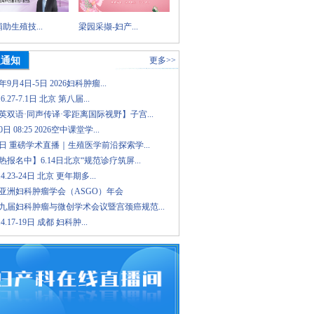
助生殖技...
梁园采撷-妇产...
议通知
更多>>
6年9月4日-5日 2026妇科肿瘤...
.6.27-7.1日 北京 第八届...
英双语·同声传译·零距离国际视野】子宫...
日 08:25 2026空中课堂学...
8日 重磅学术直播｜生殖医学前沿探索学...
报名中】6.14日北京“规范诊疗筑屏...
.4.23-24日 北京 更年期多...
26亚洲妇科肿瘤学会（ASGO）年会
九届妇科肿瘤与微创学术会议暨宫颈癌规范...
.4.17-19日 成都 妇科肿...