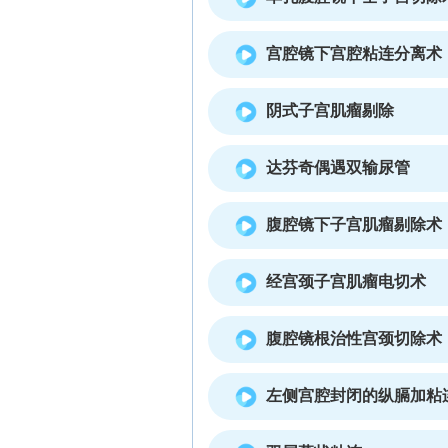
宫腔镜下宫腔粘连分离术
阴式子宫肌瘤剔除
达芬奇偶遇双输尿管
腹腔镜下子宫肌瘤剔除术
经宫颈子宫肌瘤电切术
腹腔镜根治性宫颈切除术
左侧宫腔封闭的纵膈加粘