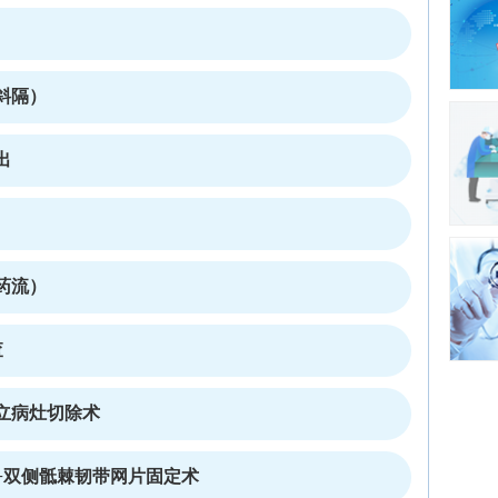
宫斜隔）
出
药流）
查
立病灶切除术
+双侧骶棘韧带网片固定术