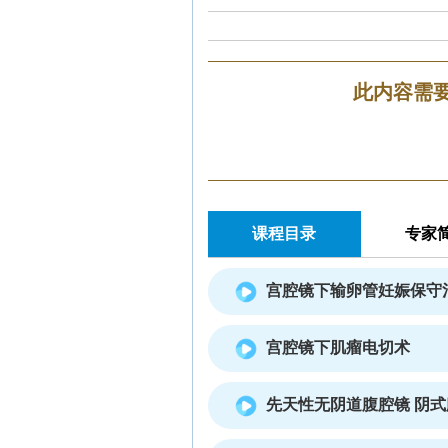
此内容需
课程目录
专家
宫腔镜下输卵管妊娠保守
宫腔镜下肌瘤电切术
先天性无阴道腹腔镜 阴