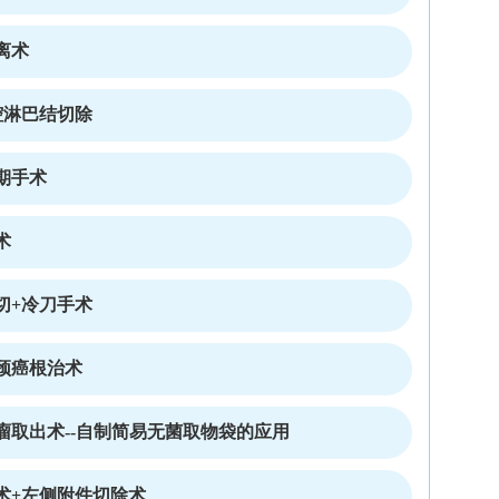
离术
腔淋巴结切除
期手术
术
切+冷刀手术
颈癌根治术
瘤取出术--自制简易无菌取物袋的应用
术+左侧附件切除术