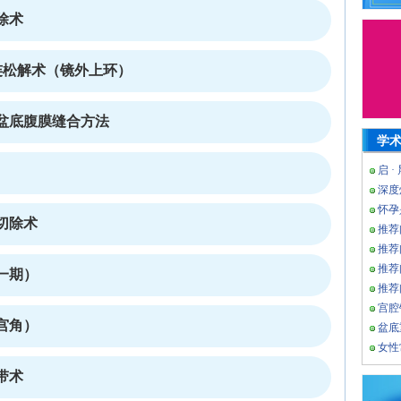
除术
连松解术（镜外上环）
盆底腹膜缝合方法
学
启 ·
深度
怀孕
切除术
推荐
推荐
推荐
一期）
推荐
宫腔
宫角）
盆底
女性
带术