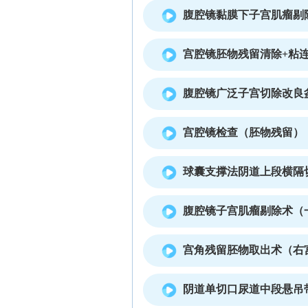
腹腔镜黏膜下子宫肌瘤剔
宫腔镜胚物残留清除+粘
腹腔镜广泛子宫切除改良
宫腔镜检查（胚物残留）
球囊支撑法阴道上段横隔
腹腔镜子宫肌瘤剔除术（
宫角残留胚物取出术（右
阴道单切口尿道中段悬吊