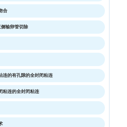
吻合
双侧输卵管切除
粘连的有孔隙的全封闭粘连
闭粘连的全封闭粘连
术