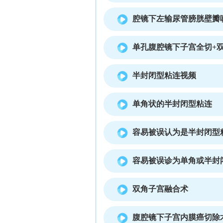
腔镜下左输尿管膀胱壁瓣
单孔腹腔镜下子宫全切+
半封闭型粘连视频
单角状的半封闭型粘连
容易被误认为是半封闭型
容易被误诊为单角或半封
双角子宫融合术
腹腔镜下子宫内膜癌切除