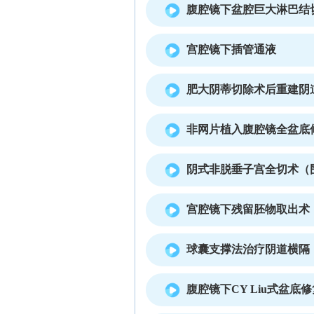
腹腔镜下盆腔巨大淋巴结
宫腔镜下插管通液
肥大阴蒂切除术后重建阴
非网片植入腹腔镜全盆底
阴式非脱垂子宫全切术（
宫腔镜下残留胚物取出术
球囊支撑法治疗阴道横隔
腹腔镜下CY Liu式盆底