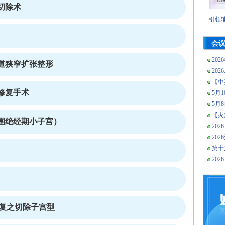
切除术
引领辅
会
202
道狭窄扩张整形
2026
【中
修复手术
5月10
5月
【火热
围绝经期小子宫）
2026
20
第十
2026
修复之切除子宫型