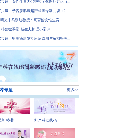
家共识丨女性生育力保护数字化医疗共识（...
家共识丨子宫腺肌病超声检查专家共识（2...
· 晴光丨马黔红教授：高育龄女性生育...
产科普微课堂-新生儿护理小常识
家共识丨卵巢癌康复期疾病监测与长期管理...
荐专题
更多>>
角·椿淋...
妇产科在线-专...