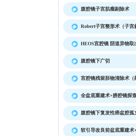
腹腔镜子宫肌瘤剔除术
Robert子宫整形术（子
HEOS宫腔镜 阴道异物取
腹腔镜下广切
宫腔镜残留胚物清除术（
全盆底重建术+膀腔镜探
腹腔镜下复发性癌盆腔孤
软引导改良前盆底重建术