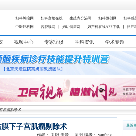
妇科肿瘤网
妇科宫颈在线
生殖内分泌网
妇科微创网
妇科感
中医妇科网
宫腔镜网
妇幼健康网
妇产科在线APP下载
妇产
议
视频中心
专家访谈
学科资讯
学术专题
宫肌瘤剔除术
黏膜下子宫肌瘤剔除术
最近
作者： 向阳
来源： 向阳
编者： yanfang