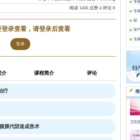
专
阅读
1456
点赞
4
评论
0
专
探 
要登录查看，请登录后查看
孕
专
登录
简介
课程简介
评论
治疗
推
卫民视
式腹膜代阴道成形术