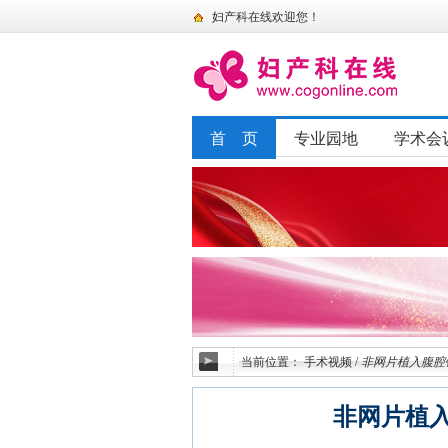
妇产科在线欢迎您！
首 页
专业园地
学术会
当前位置：
手术视频
/
非网片植入腹腔
非网片植