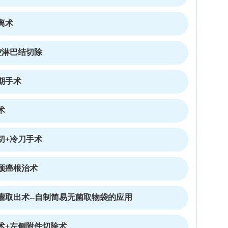
离术
腔淋巴结切除
期手术
术
切+冷刀手术
颈癌根治术
瘤取出术--自制简易无菌取物袋的应用
术+左侧附件切除术