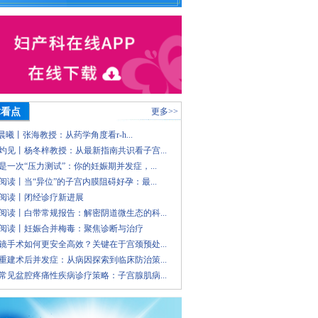
术看点
更多>>
 晨曦丨张海教授：从药学角度看r-h...
灼见丨杨冬梓教授：从最新指南共识看子宫...
是一次“压力测试”：你的妊娠期并发症，...
阅读丨当“异位”的子宫内膜阻碍好孕：最...
阅读丨闭经诊疗新进展
阅读丨白带常规报告：解密阴道微生态的科...
阅读丨妊娠合并梅毒：聚焦诊断与治疗
镜手术如何更安全高效？关键在于宫颈预处...
重建术后并发症：从病因探索到临床防治策...
常见盆腔疼痛性疾病诊疗策略：子宫腺肌病...