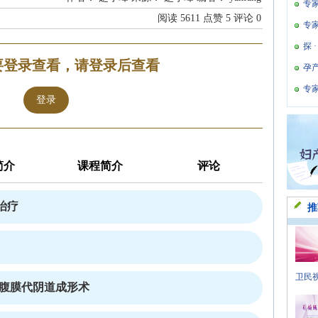
专
阅读
5611
点赞
5
评论
0
专
探 
要登录查看，请登录后查看
孕
专
登录
简介
课程简介
评论
治疗
推
卫民视
式腹膜代阴道成形术