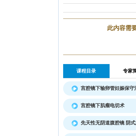
此内容需
课程目录
专家
宫腔镜下输卵管妊娠保守
宫腔镜下肌瘤电切术
先天性无阴道腹腔镜 阴