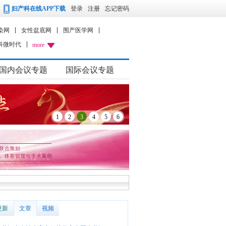
妇产科在线APP下载
登录
注册
忘记密码
染网
女性盆底网
围产医学网
科微时代
more
国内会议专题
国际会议专题
1
2
3
4
5
6
更新
文章
视频