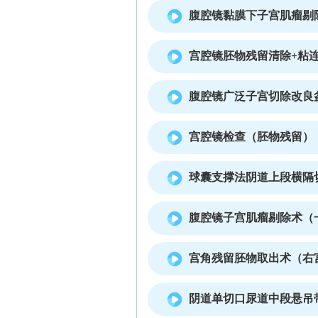
腹腔镜黏膜下子宫肌瘤剔
宫腔镜胚物残留清除+粘
腹腔镜广泛子宫切除改良
宫腔镜检查（胚物残留）
球囊支撑法阴道上段横隔
腹腔镜子宫肌瘤剔除术（
宫角残留胚物取出术（右
阴道单切口尿道中段悬吊