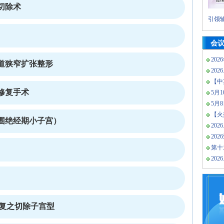
切除术
引领辅
会
202
道狭窄扩张整形
2026
【中
修复手术
5月10
5月
【火热
围绝经期小子宫）
2026
20
第十
2026
修复之切除子宫型