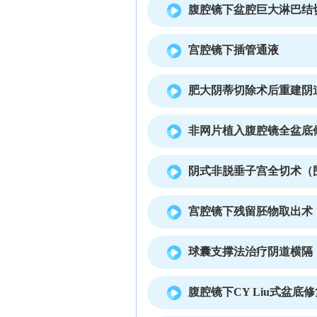
腹腔镜下盆腔巨大淋巴结
宫腔镜下插管通液
肥大阴蒂切除术后重建阴
非网片植入腹腔镜全盆底
阴式非脱垂子宫全切术（
宫腔镜下残留胚物取出术
球囊支撑法治疗阴道横隔
腹腔镜下CY Liu式盆底