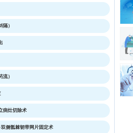
宫斜隔）
出
药流）
查
立病灶切除术
+双侧骶棘韧带网片固定术