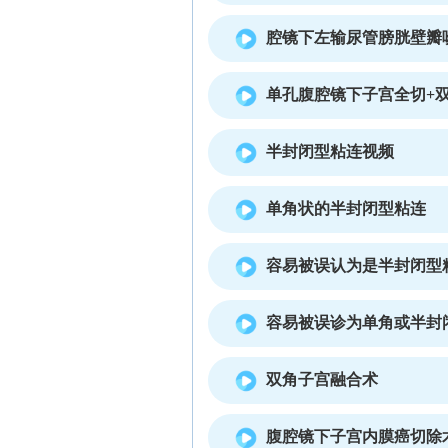
腔镜下左输尿管膀胱壁瓣
单孔腹腔镜下子宫全切+
半封闭型粘连视频
单角状的半封闭型粘连
容易被误认为是半封闭型
容易被误诊为单角或半封
双角子宫融合术
腹腔镜下子宫内膜癌切除