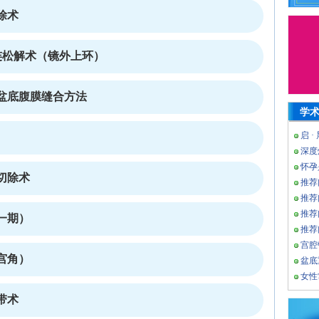
除术
连松解术（镜外上环）
盆底腹膜缝合方法
学
启 ·
深度
怀孕
切除术
推荐
推荐
推荐
一期）
推荐
宫腔
宫角）
盆底
女性
带术