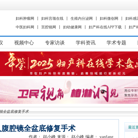
妇科肿瘤网
妇科宫颈在线
生殖内分泌网
妇科微创网
妇科感
中医妇科网
宫腔镜网
妇幼健康网
妇产科在线APP下载
妇产
议
视频中心
专家访谈
学科资讯
学术专题
镜全盆底修复手术
入腹腔镜全盆底修复手术
最近
作者： 赵小峰
来源： 赵小峰
编者： yanfang