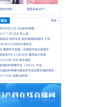
助生殖技...
梁园采撷-妇产...
议通知
更多>>
6年9月4日-5日 2026妇科肿瘤...
.6.27-7.1日 北京 第八届...
英双语·同声传译·零距离国际视野】子宫...
日 08:25 2026空中课堂学...
8日 重磅学术直播｜生殖医学前沿探索学...
报名中】6.14日北京“规范诊疗筑屏...
.4.23-24日 北京 更年期多...
26亚洲妇科肿瘤学会（ASGO）年会
九届妇科肿瘤与微创学术会议暨宫颈癌规范...
.4.17-19日 成都 妇科肿...