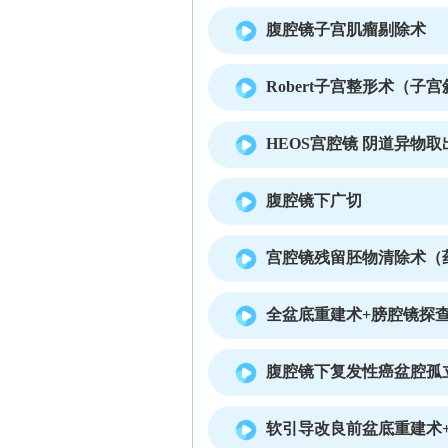
腹腔镜子宫肌瘤剔除术
Robert子宫整形术（子
HEOS宫腔镜 阴道异物取
腹腔镜下广切
宫腔镜残留胚物清除术（
全盆底重建术+膀腔镜探
腹腔镜下复发性癌盆腔孤
软引导改良前盆底重建术