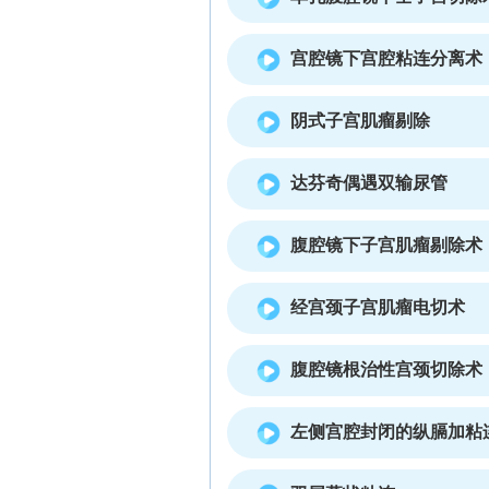
宫腔镜下宫腔粘连分离术
阴式子宫肌瘤剔除
达芬奇偶遇双输尿管
腹腔镜下子宫肌瘤剔除术
经宫颈子宫肌瘤电切术
腹腔镜根治性宫颈切除术
左侧宫腔封闭的纵膈加粘