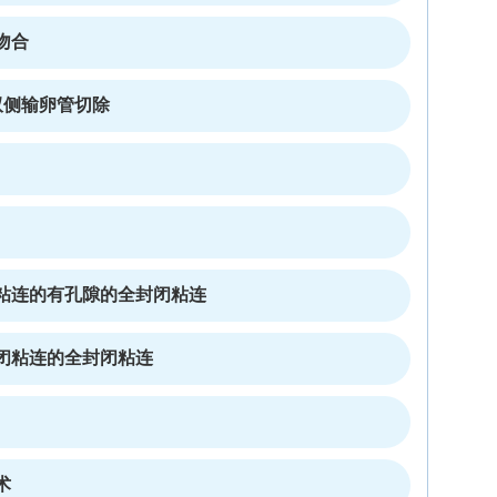
吻合
双侧输卵管切除
粘连的有孔隙的全封闭粘连
闭粘连的全封闭粘连
术