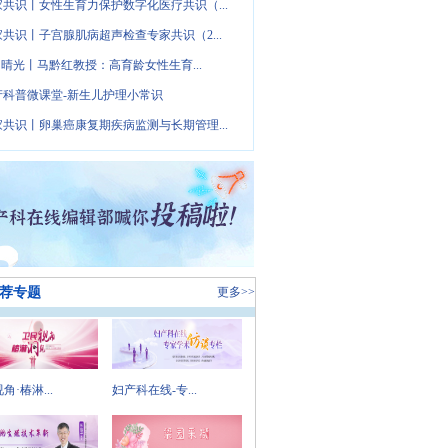
家共识丨女性生育力保护数字化医疗共识（...
家共识丨子宫腺肌病超声检查专家共识（2...
· 晴光丨马黔红教授：高育龄女性生育...
产科普微课堂-新生儿护理小常识
家共识丨卵巢癌康复期疾病监测与长期管理...
荐专题
更多>>
角·椿淋...
妇产科在线-专...