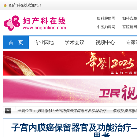
妇产科在线欢迎您！
妇科肿瘤网
妇科宫颈
中医妇科网
宫腔镜网
首 页
专业园地
学术会议
视频中心
专家
当前位置：
妇科微创
/
子宫内膜癌保留器官及功能治疗——临床抉择与思
子宫内膜癌保留器官及功能治疗
思考