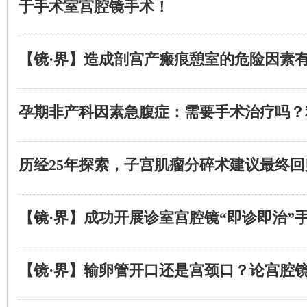
于手术室宫腔镜手术！
【镜·界】造成剖宫产瘢痕憩室的危险因素
孕期非产科因素急腹症：需要手术治疗吗？
历经25年探索，子宫肌瘤分碎术建议最终
【镜·界】成功开展诊室宫腔镜“即诊即治”
【镜·界】输卵管开口还是宫颈口？论宫腔