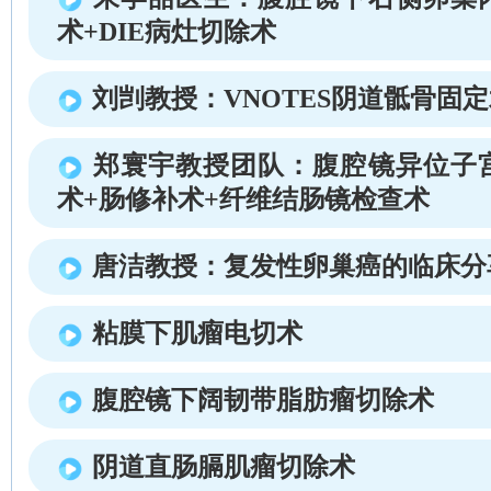
术+DIE病灶切除术
刘剀教授：VNOTES阴道骶骨固
郑寰宇教授团队：腹腔镜异位子
术+肠修补术+纤维结肠镜检查术
唐洁教授：复发性卵巢癌的临床分
粘膜下肌瘤电切术
腹腔镜下阔韧带脂肪瘤切除术
阴道直肠膈肌瘤切除术