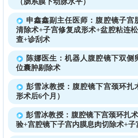
（肠系膜下动脉水平）
申鑫鑫副主任医师：腹腔镜子宫
清除术+子宫修复成形术+盆腔粘连松
查+诊刮术
陈娜医生：机器人腹腔镜下双侧
位囊肿剔除术
彭雪冰教授：腹腔镜下宫颈环扎
形术后6个月）
彭雪冰教授：腹腔镜下宫颈环扎术
验+宫腔镜下子宫内膜息肉切除术+子