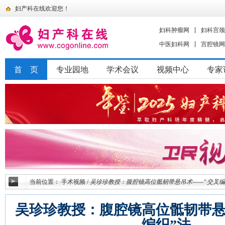
妇产科在线欢迎您！
妇科肿瘤网
妇科宫颈
中医妇科网
宫腔镜网
首 页
专业园地
学术会议
视频中心
专家
当前位置：
手术视频
/
吴珍珍教授：腹腔镜高位骶韧带悬吊术——“交叉编
吴珍珍教授：腹腔镜高位骶韧带悬
编织”法